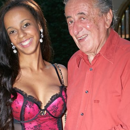
Filme & Serien
Lifestyle
Familie & Liebe
Promiflash Exklusiv
Alle Themen auf Promiflash
Jobs
App runterladen
Team
Redaktionelle Richtlinien
Impressum