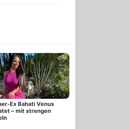
er-Ex Bahati Venus
atet – mit strengen
eln