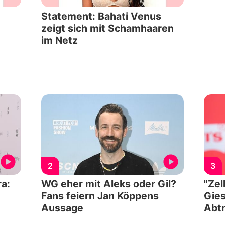
Statement: Bahati Venus
zeigt sich mit Schamhaaren
im Netz
2
3
a:
WG eher mit Aleks oder Gil?
"Zel
Fans feiern Jan Köppens
Gies
Aussage
Abtr