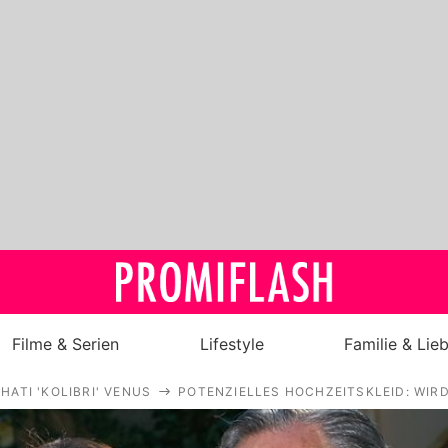
Filme & Serien
Lifestyle
Familie & Lie
HATI 'KOLIBRI' VENUS
POTENZIELLES HOCHZEITSKLEID: WIRD
Royals
Stars