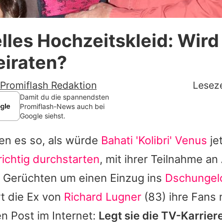
Datenschutzerklärung
lles Hochzeitskleid: Wird
Nutzungsbedingungen
eiraten?
Utiq verwalten
Promiflash Redaktion
Leseze
Damit du die spannendsten
Promiflash-News auch bei
Google siehst.
ien es so, als würde
Bahati 'Kolibri' Venus
je
richtig durchstarten
, mit ihrer Teilnahme an
 Gerüchten um einen Einzug ins
Dschungel
rt die Ex von
Richard Lugner
(83) ihre Fans 
n Post im Internet:
Legt sie die TV-Karrier