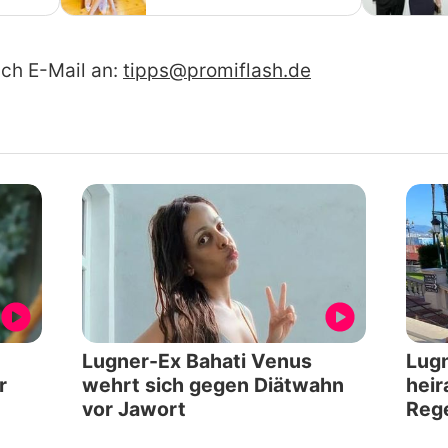
ach E-Mail an:
tipps@promiflash.de
Lugner-Ex Bahati Venus
Lugn
r
wehrt sich gegen Diätwahn
heir
vor Jawort
Reg