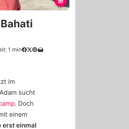
 Bahati
it:
1
min
tzt im
Adam sucht
camp
. Doch
mit einem
e erst einmal