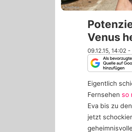
ActionPress
Potenzie
Venus h
09.12.15, 14:02
-
Eigentlich sch
Fernsehen
so 
Eva
bis zu den
jetzt schockie
geheimnisvolle