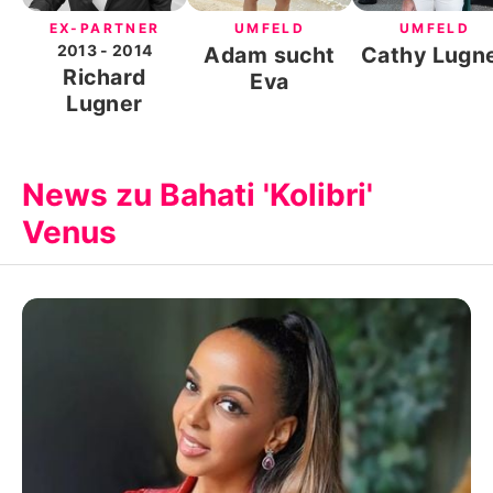
EX-PARTNER
UMFELD
UMFELD
2013
- 2014
Adam sucht
Cathy Lugn
Richard
Eva
Lugner
News zu Bahati 'Kolibri'
Venus