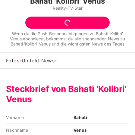
Bahati 'Kolibri' Venus
Alle Themen auf Promiflash
Reality-TV-Star
Jobs
App runterladen
Wenn du die Push-Benachrichtigungen zu
Bahati 'Kolibri'
Venus
abonnierst, bekommst du alle spannenden News zu
Team
Bahati 'Kolibri' Venus
und die wichtigsten News des Tages
Redaktionelle Richtlinien
Fotos
Umfeld
News
Impressum
Datenschutzerklärung
Steckbrief von Bahati 'Kolibri'
Nutzungsbedingungen
Venus
Utiq verwalten
Vorname
Bahati
Nachname
Venus