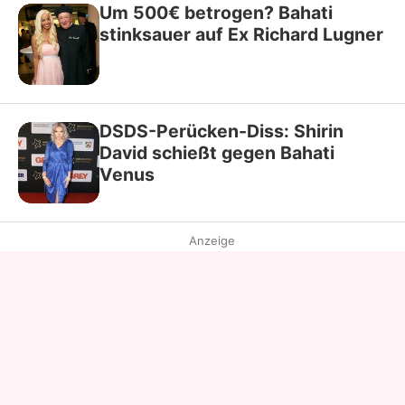
Um 500€ betrogen? Bahati
stinksauer auf Ex Richard Lugner
DSDS-Perücken-Diss: Shirin
David schießt gegen Bahati
Venus
Anzeige