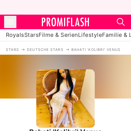
Royals
Stars
Filme & Serien
Lifestyle
Familie & 
STARS
DEUTSCHE STARS
BAHATI 'KOLIBRI' VENUS
Royals
Stars
Filme & Serien
Lifestyle
Familie & Liebe
Promiflash Exklusiv