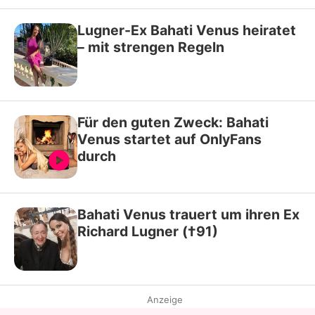
Lugner-Ex Bahati Venus heiratet
– mit strengen Regeln
Für den guten Zweck: Bahati
Venus startet auf OnlyFans
durch
Bahati Venus trauert um ihren Ex
Richard Lugner (†91)
Anzeige