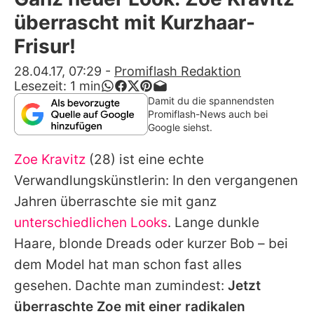
Alle Themen auf Promiflash
überrascht mit Kurzhaar-
Jobs
Frisur!
App runterladen
28.04.17, 07:29
-
Promiflash Redaktion
Lesezeit:
1
min
Team
Damit du die spannendsten
Promiflash-News auch bei
Redaktionelle Richtlinien
Google siehst.
Zoe Kravitz
(28) ist eine echte
Impressum
Verwandlungskünstlerin: In den vergangenen
Datenschutzerklärung
Jahren überraschte sie mit ganz
Nutzungsbedingungen
unterschiedlichen Looks
. Lange dunkle
Haare, blonde Dreads oder kurzer Bob – bei
Utiq verwalten
dem Model hat man schon fast alles
gesehen. Dachte man zumindest:
Jetzt
überraschte
Zoe
mit einer radikalen