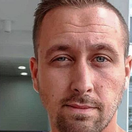
Filme & Serien
Lifestyle
Familie & Liebe
Promiflash Exklusiv
Alle Themen auf Promiflash
Jobs
App runterladen
Team
Redaktionelle Richtlinien
Impressum