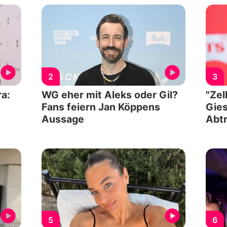
2
3
a:
WG eher mit Aleks oder Gil?
"Zel
Fans feiern Jan Köppens
Gies
Aussage
Abtr
5
6