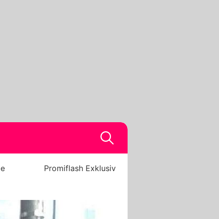
be
Promiflash Exklusiv