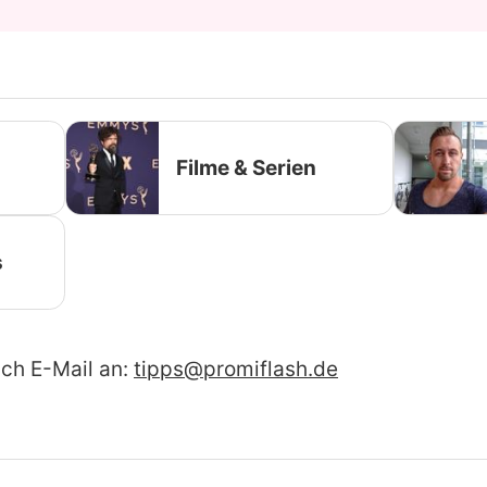
Filme & Serien
s
ach E-Mail an:
tipps@promiflash.de