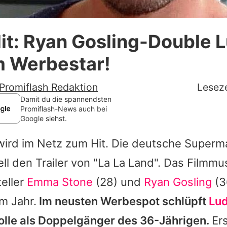
Datenschutzerklärung
Hit: Ryan Gosling-Double 
Nutzungsbedingungen
m Werbestar!
Utiq verwalten
Promiflash Redaktion
Leseze
Damit du die spannendsten
Promiflash-News auch bei
Google siehst.
wird im Netz zum Hit. Die deutsche Superm
ell den Trailer von "La La Land". Das Filmmus
eller
Emma Stone
(28) und
Ryan Gosling
(3
em Jahr.
Im neusten Werbespot schlüpft
Lud
olle als Doppelgänger des 36-Jährigen.
Er