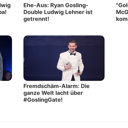
dwig
Ehe-Aus: Ryan Gosling-
"Go
pa!
Double Ludwig Lehner ist
McGr
getrennt!
kom
Fremdschäm-Alarm: Die
ganze Welt lacht über
#GoslingGate!