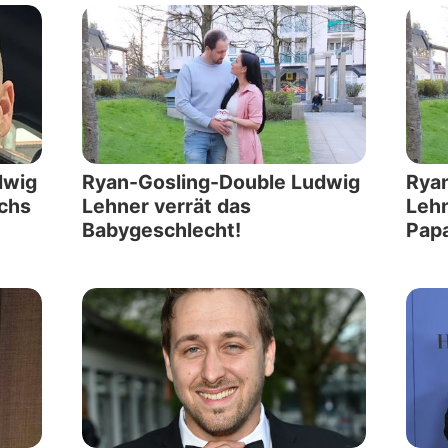
dwig
Ryan-Gosling-Double Ludwig
Rya
chs
Lehner verrät das
Lehn
Babygeschlecht!
Papa