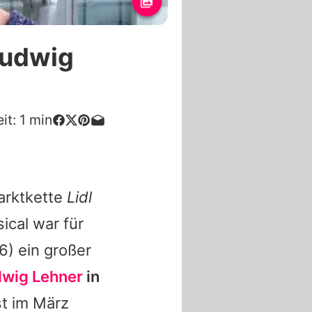
Ludwig
it:
1
min
arktkette
Lidl
ical war für
6) ein großer
wig Lehner
in
st im März