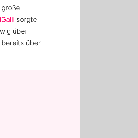
 große
iGalli
sorgte
dwig über
 bereits über