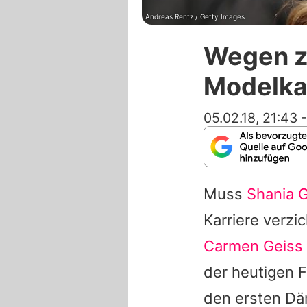
Andreas Rentz / Getty Images
Wegen zu
Modelka
05.02.18, 21:43
Muss
Shania 
Karriere verzi
Carmen Geiss
der heutigen 
den ersten Dä