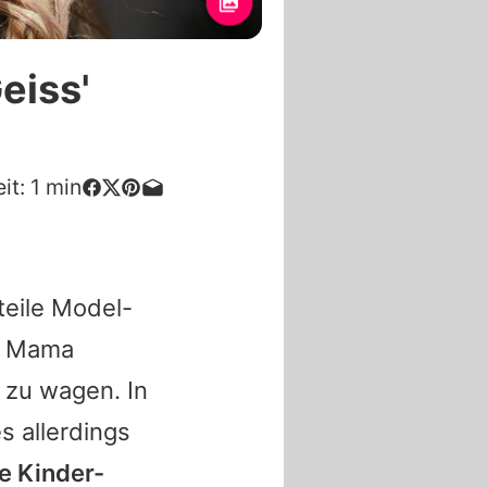
eiss'
it:
1
min
teile Model-
on Mama
zu wagen. In
s allerdings
ne Kinder-