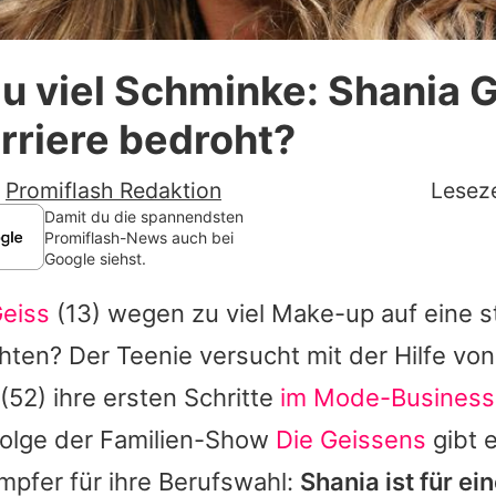
Datenschutzerklärung
 viel Schminke: Shania G
Nutzungsbedingungen
rriere bedroht?
Utiq verwalten
-
Promiflash Redaktion
Leseze
Damit du die spannendsten
Promiflash-News auch bei
Google siehst.
Geiss
(13) wegen zu viel Make-up auf eine s
chten? Der Teenie versucht mit der Hilfe v
(52) ihre ersten Schritte
im Mode-Business
Folge der Familien-Show
Die Geissens
gibt e
mpfer für ihre Berufswahl:
Shania
ist für ei