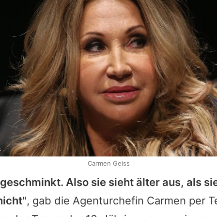
s
Carmen Geiss
l geschminkt. Also sie sieht älter aus, als si
nicht"
, gab die Agenturchefin
Carmen
per T