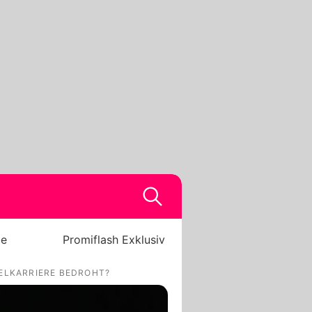
be
Promiflash Exklusiv
DELKARRIERE BEDROHT?