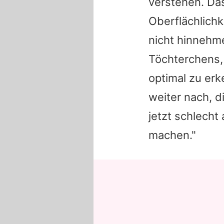
verstehen. Das
Oberflächlichk
nicht hinnehm
Töchterchens,
optimal zu erk
weiter nach, d
jetzt schlech
machen."