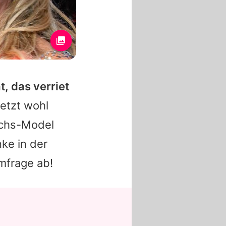
, das verriet
jetzt wohl
chs-Model
nke in der
mfrage ab!