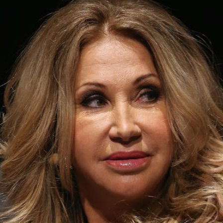
Filme & Serien
Lifestyle
Familie & Liebe
Promiflash Exklusiv
Alle Themen auf Promiflash
Jobs
App runterladen
Team
Redaktionelle Richtlinien
Impressum