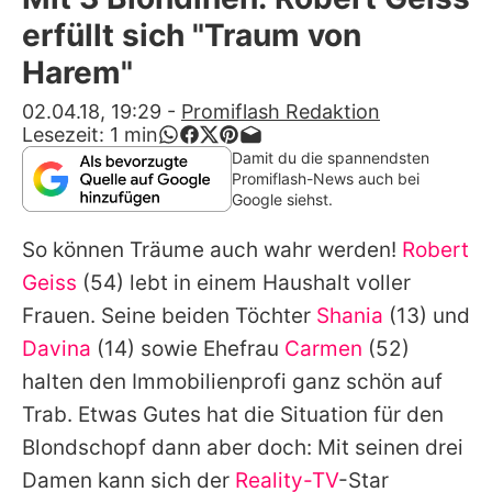
Alle Themen auf Promiflash
erfüllt sich "Traum von
Jobs
Harem"
App runterladen
02.04.18, 19:29
-
Promiflash Redaktion
Lesezeit:
1
min
Team
Damit du die spannendsten
Promiflash-News auch bei
Redaktionelle Richtlinien
Google siehst.
So können Träume auch wahr werden!
Robert
Impressum
Geiss
(54) lebt in einem Haushalt voller
Datenschutzerklärung
Frauen. Seine beiden Töchter
Shania
(13) und
Nutzungsbedingungen
Davina
(14) sowie Ehefrau
Carmen
(52)
halten den Immobilienprofi ganz schön auf
Utiq verwalten
Trab. Etwas Gutes hat die Situation für den
Blondschopf dann aber doch: Mit seinen drei
Damen kann sich der
Reality-TV
-Star