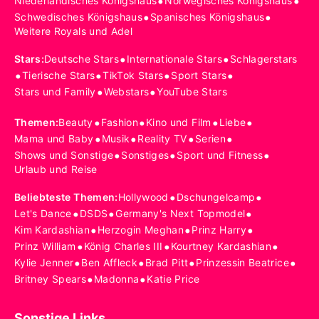
•
•
Niederländisches Königshaus
Norwegisches Königshaus
•
•
Schwedisches Königshaus
Spanisches Königshaus
Weitere Royals und Adel
•
•
Stars
:
Deutsche Stars
Internationale Stars
Schlagerstars
•
•
•
•
Tierische Stars
TikTok Stars
Sport Stars
•
•
Stars und Family
Webstars
YouTube Stars
•
•
•
•
Themen
:
Beauty
Fashion
Kino und Film
Liebe
•
•
•
•
Mama und Baby
Musik
Reality TV
Serien
•
•
•
Shows und Sonstige
Sonstiges
Sport und Fitness
Urlaub und Reise
•
•
Beliebteste Themen
:
Hollywood
Dschungelcamp
•
•
•
Let's Dance
DSDS
Germany's Next Topmodel
•
•
•
Kim Kardashian
Herzogin Meghan
Prinz Harry
•
•
•
Prinz William
König Charles III
Kourtney Kardashian
•
•
•
•
Kylie Jenner
Ben Affleck
Brad Pitt
Prinzessin Beatrice
•
•
Britney Spears
Madonna
Katie Price
Sonstige Links