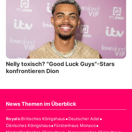
Nelly toxisch? "Good Luck Guys"-Stars
konfrontieren Dion
News Themen im Überblick
•
•
Royals
:
Britisches Königshaus
Deutscher Adel
•
•
Dänisches Königshaus
Fürstenhaus Monaco