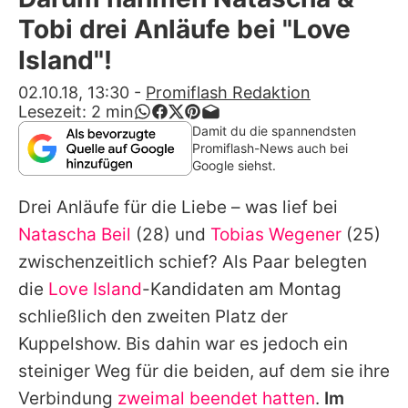
Alle Themen auf Promiflash
Tobi drei Anläufe bei "Love
Jobs
Island"!
App runterladen
02.10.18, 13:30
-
Promiflash Redaktion
Lesezeit:
2
min
Team
Damit du die spannendsten
Promiflash-News auch bei
Redaktionelle Richtlinien
Google siehst.
Drei Anläufe für die Liebe – was lief bei
Impressum
Natascha Beil
(28) und
Tobias Wegener
(25)
Datenschutzerklärung
zwischenzeitlich schief? Als Paar belegten
Nutzungsbedingungen
die
Love Island
-Kandidaten am Montag
schließlich den zweiten Platz der
Utiq verwalten
Kuppelshow. Bis dahin war es jedoch ein
steiniger Weg für die beiden, auf dem sie ihre
Verbindung
zweimal beendet hatten
.
Im