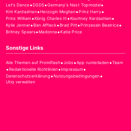
•
•
•
Let's Dance
DSDS
Germany's Next Topmodel
•
•
•
Kim Kardashian
Herzogin Meghan
Prinz Harry
•
•
•
Prinz William
König Charles III
Kourtney Kardashian
•
•
•
•
Kylie Jenner
Ben Affleck
Brad Pitt
Prinzessin Beatrice
•
•
Britney Spears
Madonna
Katie Price
Sonstige Links
•
•
•
Alle Themen auf Promiflash
Jobs
App runterladen
Team
•
•
•
Redaktionelle Richtlinien
Impressum
•
•
Datenschutzerklärung
Nutzungsbedingungen
Utiq verwalten