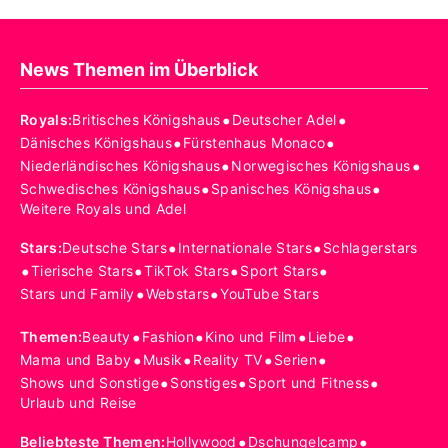
News Themen im Überblick
•
•
Royals
:
Britisches Königshaus
Deutscher Adel
•
•
Dänisches Königshaus
Fürstenhaus Monaco
•
•
Niederländisches Königshaus
Norwegisches Königshaus
•
•
Schwedisches Königshaus
Spanisches Königshaus
Weitere Royals und Adel
•
•
Stars
:
Deutsche Stars
Internationale Stars
Schlagerstars
•
•
•
•
Tierische Stars
TikTok Stars
Sport Stars
•
•
Stars und Family
Webstars
YouTube Stars
•
•
•
•
Themen
:
Beauty
Fashion
Kino und Film
Liebe
•
•
•
•
Mama und Baby
Musik
Reality TV
Serien
•
•
•
Shows und Sonstige
Sonstiges
Sport und Fitness
Urlaub und Reise
•
•
Beliebteste Themen
:
Hollywood
Dschungelcamp