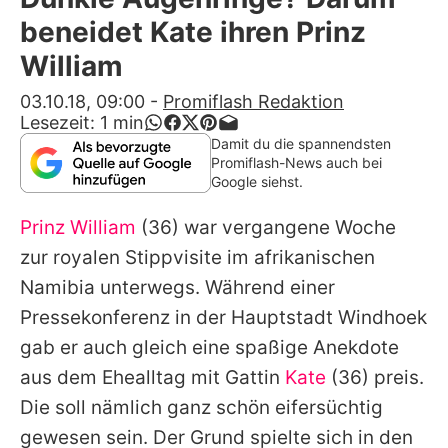
Alle Themen auf Promiflash
beneidet Kate ihren Prinz
Jobs
William
App runterladen
03.10.18, 09:00
-
Promiflash Redaktion
Lesezeit:
1
min
Team
Damit du die spannendsten
Promiflash-News auch bei
Redaktionelle Richtlinien
Google siehst.
Prinz William
(36) war vergangene Woche
Impressum
zur royalen Stippvisite im afrikanischen
Datenschutzerklärung
Namibia unterwegs. Während einer
Nutzungsbedingungen
Pressekonferenz in der Hauptstadt Windhoek
gab er auch gleich eine spaßige Anekdote
Utiq verwalten
aus dem Ehealltag mit Gattin
Kate
(36) preis.
Die soll nämlich ganz schön eifersüchtig
gewesen sein. Der Grund spielte sich in den