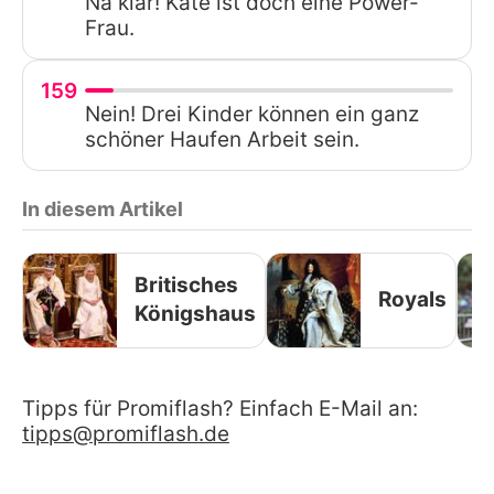
Na klar! Kate ist doch eine Power-
Frau.
159
Nein! Drei Kinder können ein ganz
schöner Haufen Arbeit sein.
In diesem Artikel
Britisches
Royals
Königshaus
Tipps für Promiflash? Einfach E-Mail an:
tipps@promiflash.de