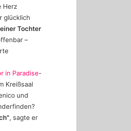
e Herz
r glücklich
einer Tochter
offenbar –
rte
r in Paradise
-
im Kreißsaal
nico
und
nderfinden?
sch"
, sagte er