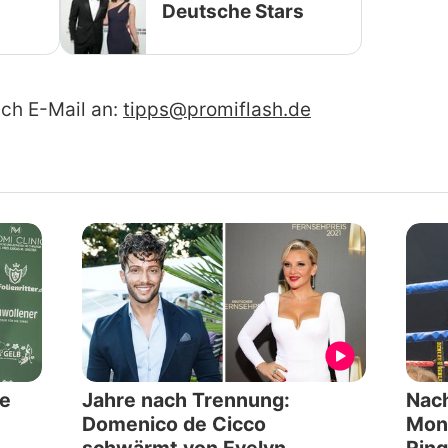
Deutsche Stars
ach E-Mail an:
tipps@promiflash.de
de
Jahre nach Trennung:
Nach
Domenico de Cicco
Mon