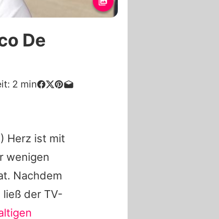
co De
it:
2
min
) Herz ist mit
or wenigen
at. Nachdem
 ließ der TV-
ltigen