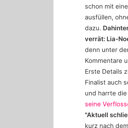
schon mit ein
ausfüllen, ohn
dazu.
Dahinter
verrät: Lia-Noe
denn unter de
Kommentare u
Erste Details 
Finalist auch 
und harrte die
seine Verflos
"Aktuell schli
kurz nach dem 