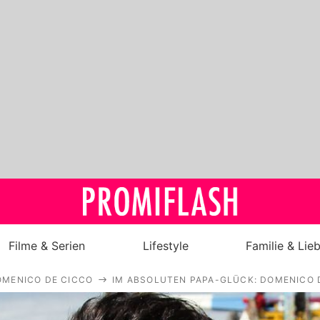
Filme & Serien
Lifestyle
Familie & Lie
OMENICO DE CICCO
IM ABSOLUTEN PAPA-GLÜCK: DOMENICO 
Royals
Stars