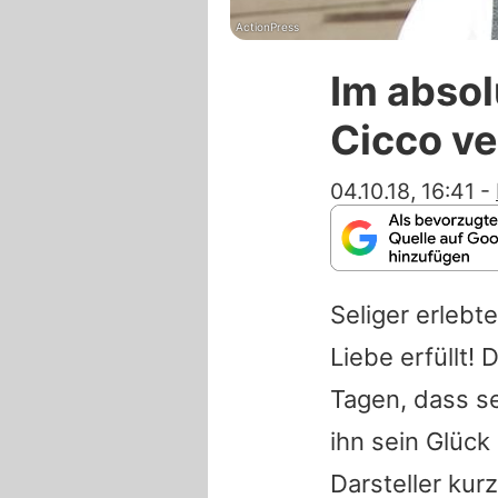
ActionPress
Im abso
Cicco v
04.10.18, 16:41
-
Seliger erlebt
Liebe erfüllt
Tagen, dass s
ihn sein Glück
Darsteller kur