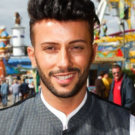
Filme & Serien
Lifestyle
Familie & Liebe
Promiflash Exklusiv
Alle Themen auf Promiflash
Jobs
App runterladen
Team
Redaktionelle Richtlinien
Impressum