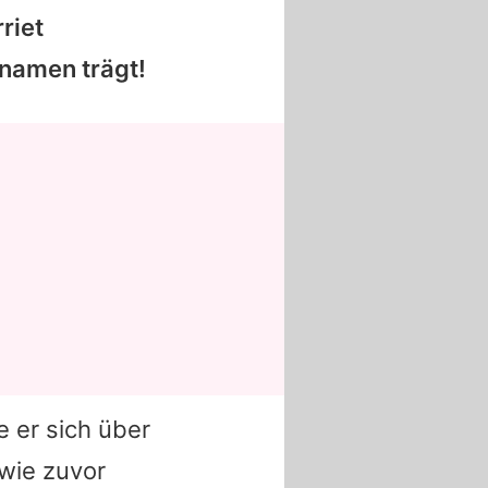
riet
rnamen trägt!
e er sich über
wie zuvor