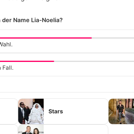
h der Name Lia-Noelia?
Wahl.
 Fall.
Stars