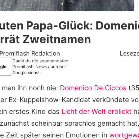
Datenschutzerklärung
luten Papa-Glück: Domeni
Nutzungsbedingungen
errät Zweitnamen
Utiq verwalten
Promiflash Redaktion
Leseze
Damit du die spannendsten
Promiflash-News auch bei
Google siehst.
e man ihn noch nie:
Domenico De Ciccos
(35
! Der Ex-Kuppelshow-Kandidat verkündete v
ein erstes Kind das
Licht der Welt erblickt
h
 zunächst scheinbar sprachlos gemacht hat,
ze Zeit später seinen Emotionen in
wortgewa