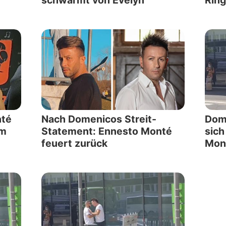
schwärmt von Evelyn
Ring
nté
Nach Domenicos Streit-
Dom
im
Statement: Ennesto Monté
sich
feuert zurück
Mon