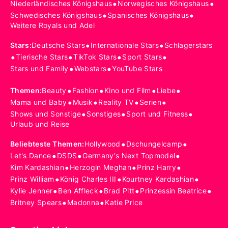
•
•
Niederländisches Königshaus
Norwegisches Königshaus
•
•
Schwedisches Königshaus
Spanisches Königshaus
Weitere Royals und Adel
•
•
Stars
:
Deutsche Stars
Internationale Stars
Schlagerstars
•
•
•
•
Tierische Stars
TikTok Stars
Sport Stars
•
•
Stars und Family
Webstars
YouTube Stars
•
•
•
•
Themen
:
Beauty
Fashion
Kino und Film
Liebe
•
•
•
•
Mama und Baby
Musik
Reality TV
Serien
•
•
•
Shows und Sonstige
Sonstiges
Sport und Fitness
Urlaub und Reise
•
•
Beliebteste Themen
:
Hollywood
Dschungelcamp
•
•
•
Let's Dance
DSDS
Germany's Next Topmodel
•
•
•
Kim Kardashian
Herzogin Meghan
Prinz Harry
•
•
•
Prinz William
König Charles III
Kourtney Kardashian
•
•
•
•
Kylie Jenner
Ben Affleck
Brad Pitt
Prinzessin Beatrice
•
•
Britney Spears
Madonna
Katie Price