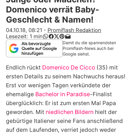
Alle Themen auf Promiflash
Domenico verrät Baby-
Jobs
Geschlecht & Namen!
App runterladen
04.10.18, 08:21
-
Promiflash Redaktion
Lesezeit:
1
min
Team
Damit du die spannendsten
Promiflash-News auch bei
Redaktionelle Richtlinien
Google siehst.
Endlich rückt
Domenico De Cicco
(35) mit
Impressum
ersten Details zu seinem Nachwuchs heraus!
Datenschutzerklärung
Erst vor wenigen Tagen verkündete der
Nutzungsbedingungen
ehemalige
Bachelor in Paradise
-Finalist
überglücklich: Er ist zum ersten Mal Papa
Utiq verwalten
geworden. Mit
niedlichen Bildern
hielt der
gebürtige Italiener seine Fans anschließend
auf dem Laufenden, verriet jedoch weder