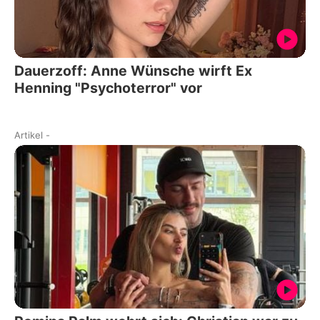
Dauerzoff: Anne Wünsche wirft Ex
Henning "Psychoterror" vor
Artikel
-