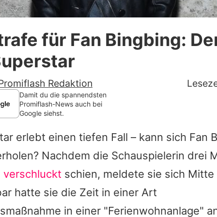
Datenschutzerklärung
rafe für Fan Bingbing: Der
Nutzungsbedingungen
Superstar
Utiq verwalten
Promiflash Redaktion
Leseze
Damit du die spannendsten
Promiflash-News auch bei
Google siehst.
ar erlebt einen tiefen Fall – kann sich
Fan B
erholen? Nachdem die Schauspielerin drei
verschluckt
schien, meldete sie sich Mitt
r hatte sie die Zeit in einer Art
ngsmaßnahme in einer "Ferienwohnanlage" a