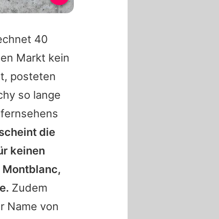
echnet 40
hen Markt kein
t, posteten
chy so lange
tsfernsehens
scheint die
ür keinen
 Montblanc,
e.
Zudem
hr Name von