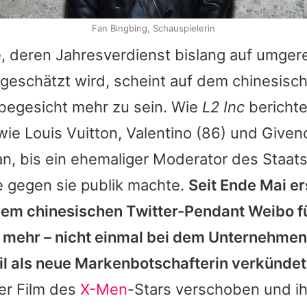
Fan Bingbing, Schauspielerin
e, deren Jahresverdienst bislang auf umger
 geschätzt wird, scheint auf dem chinesisc
begesicht mehr zu sein. Wie
L2 Inc
berichte
ie Louis Vuitton,
Valentino
(86) und Given
an
, bis ein ehemaliger Moderator des Staa
e gegen sie publik machte.
Seit Ende Mai er
dem chinesischen Twitter-Pendant Weibo f
mehr – nicht einmal bei dem Unternehmen
ril als neue Markenbotschafterin verkündet
er Film des
X-Men
-Stars verschoben und i