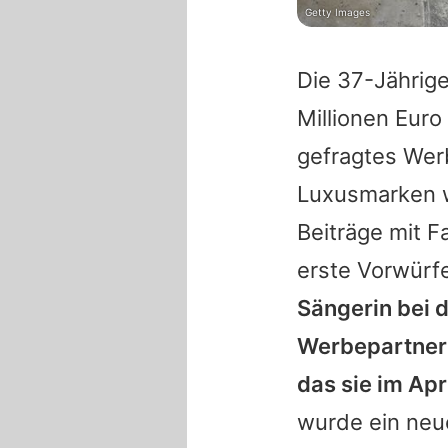
Getty Images
Die 37-Jährig
Millionen Euro
gefragtes Wer
Luxusmarken w
Beiträge mit
F
erste Vorwürf
Sängerin bei 
Werbepartner 
das sie im Ap
wurde ein neu