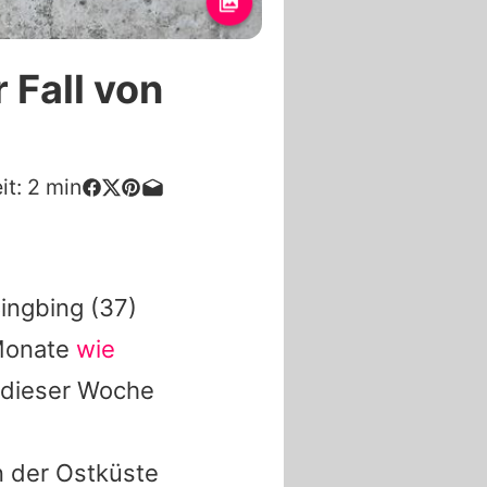
 Fall von
it:
2
min
ingbing
(37)
 Monate
wie
e dieser Woche
n der Ostküste