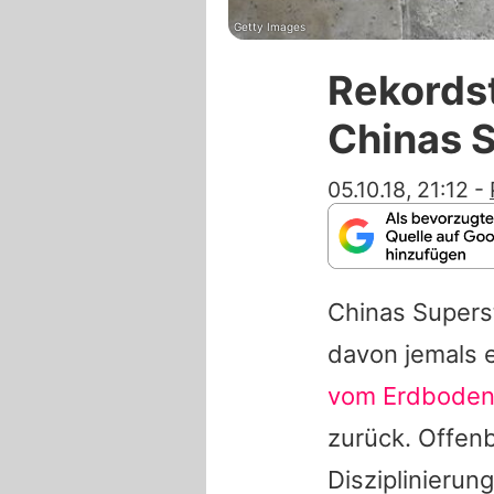
Getty Images
Rekordst
Chinas 
05.10.18, 21:12
-
Chinas Superst
davon jemals 
vom Erdboden 
zurück. Offenba
Disziplinieru