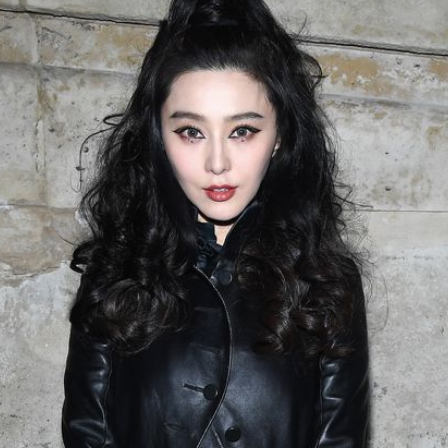
Filme & Serien
Lifestyle
Familie & Liebe
Promiflash Exklusiv
Alle Themen auf Promiflash
Jobs
App runterladen
Team
Redaktionelle Richtlinien
Impressum