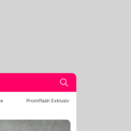
be
Promiflash Exklusiv