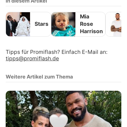
In diesem Artikel
Mia
Stars
Rose
Harrison
Tipps für Promiflash? Einfach E-Mail an:
tipps@promiflash.de
Weitere Artikel zum Thema