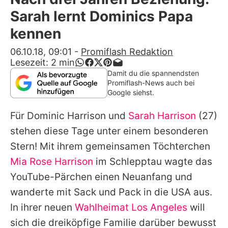
Alle Themen auf Promiflash
Sarah lernt Dominics Papa
Jobs
kennen
App runterladen
06.10.18, 09:01
-
Promiflash Redaktion
Lesezeit:
2
min
Team
Damit du die spannendsten
Promiflash-News auch bei
Redaktionelle Richtlinien
Google siehst.
Für
Dominic Harrison
und
Sarah Harrison
(27)
Impressum
stehen diese Tage unter einem besonderen
Datenschutzerklärung
Stern! Mit ihrem gemeinsamen Töchterchen
Nutzungsbedingungen
Mia Rose Harrison
im Schlepptau wagte das
YouTube-Pärchen einen Neuanfang und
Utiq verwalten
wanderte mit Sack und Pack in die USA aus.
In ihrer neuen
Wahlheimat Los Angeles
will
sich die dreiköpfige Familie darüber bewusst