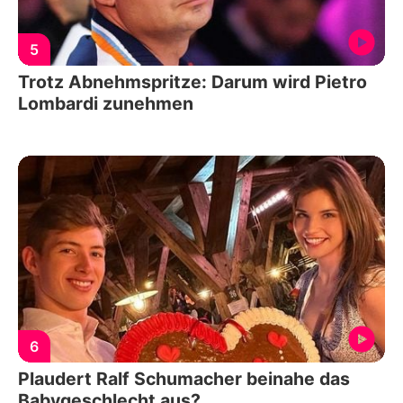
5
Trotz Abnehmspritze: Darum wird Pietro
Lombardi zunehmen
6
Plaudert Ralf Schumacher beinahe das
Babygeschlecht aus?