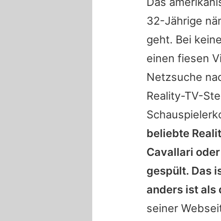
Das amerikan
32-Jährige näm
geht. Bei kein
einen fiesen V
Netzsuche nach
Reality-TV-St
Schauspielerk
beliebte Reali
Cavallari ode
gespült. Das 
anders ist al
seiner Webseit