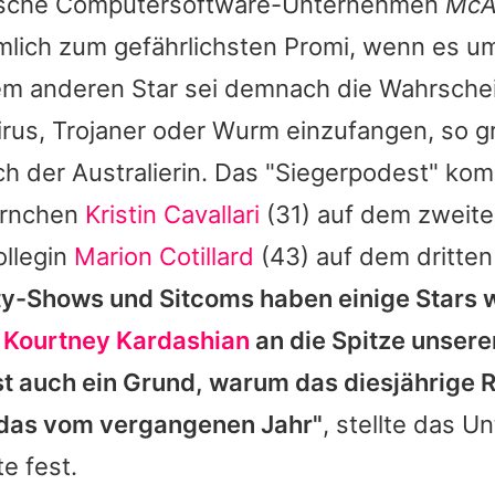
ische Computersoftware-Unternehmen
McA
lich zum gefährlichsten Promi, wenn es um
em anderen Star sei demnach die Wahrschein
irus, Trojaner oder Wurm einzufangen, so g
 der Australierin. Das "Siegerpodest" kom
ernchen
Kristin Cavallari
(31) auf dem zweit
ollegin
Marion Cotillard
(43) auf dem dritten
ty-Shows und Sitcoms haben einige Stars w
r
Kourtney Kardashian
an die Spitze unserer
ist auch ein Grund, warum das diesjährige 
s das vom vergangenen Jahr"
, stellte das 
e fest.