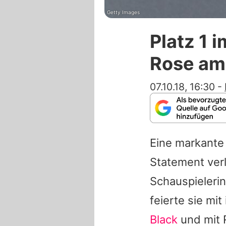
Getty Images
Platz 1 
Rose am
07.10.18, 16:30
-
Eine markante 
Statement ver
Schauspieleri
feierte sie mit
Black
und mit R