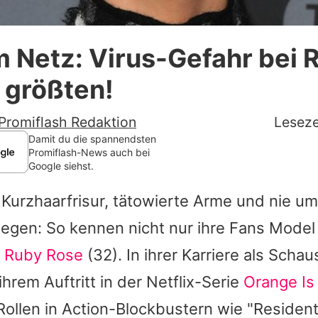
Datenschutzerklärung
im Netz: Virus-Gefahr bei 
Nutzungsbedingungen
 größten!
Utiq verwalten
Promiflash Redaktion
Leseze
Damit du die spannendsten
Promiflash-News auch bei
Google siehst.
Kurzhaarfrisur, tätowierte Arme und nie um
legen: So kennen nicht nur ihre Fans Model
n
Ruby Rose
(32). In ihrer Karriere als Schau
 ihrem Auftritt in der Netflix-Serie
Orange I
ollen in Action-Blockbustern wie "Resident