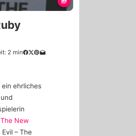
Ruby
it:
2
min
 ein ehrliches
 und
spielerin
s The New
 Evil – The