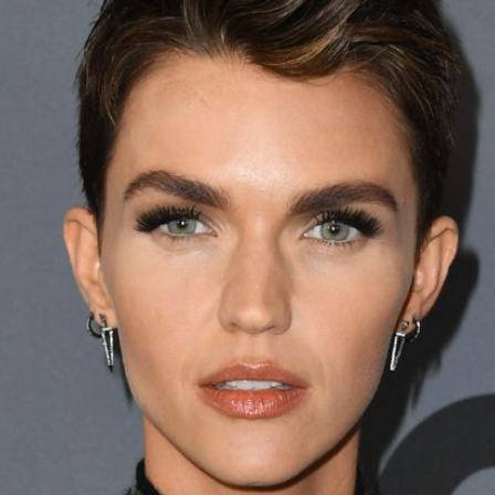
Filme & Serien
Lifestyle
Familie & Liebe
Promiflash Exklusiv
Alle Themen auf Promiflash
Jobs
App runterladen
Team
Redaktionelle Richtlinien
Impressum