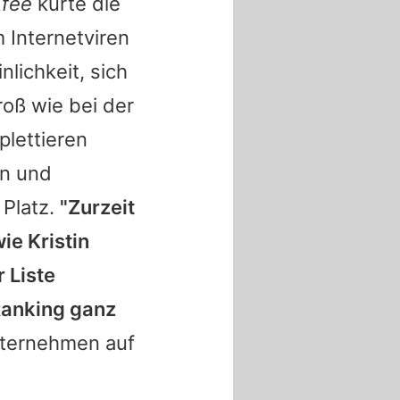
fee
kürte die
 Internetviren
lichkeit, sich
roß wie bei der
plettieren
en und
 Platz.
"Zurzeit
ie Kristin
 Liste
Ranking ganz
Unternehmen auf