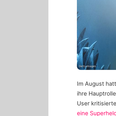
Getty Images
Im August hat
ihre Hauptroll
User kritisier
eine Superhel