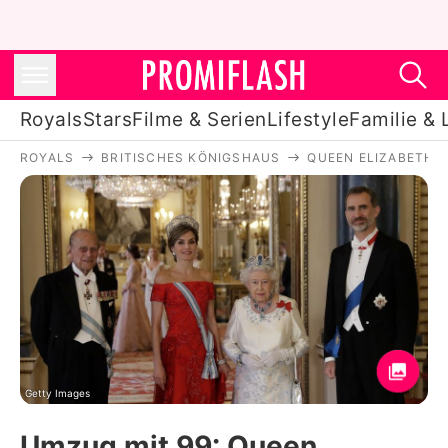
Royals
Stars
Filme & Serien
Lifestyle
Familie & 
ROYALS
BRITISCHES KÖNIGSHAUS
QUEEN ELIZABETH II
Royals
Stars
Filme & Serien
Lifestyle
Familie & Liebe
Promiflash Exklusiv
Getty Images
Umzug mit 99: Queen