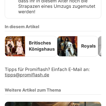
dass ihr in diesem Alter noch die
Strapazen eines Umzugs zugemutet
werden!
In diesem Artikel
Britisches
Royals
Königshaus
Tipps für Promiflash? Einfach E-Mail an:
tipps@promiflash.de
Weitere Artikel zum Thema