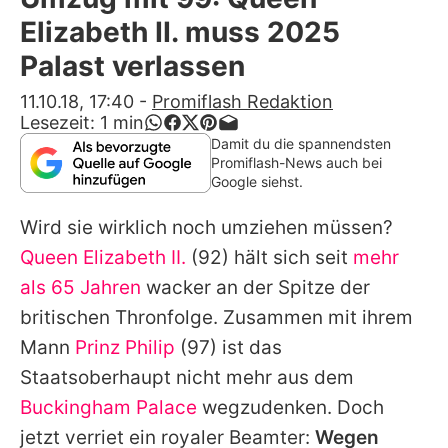
Alle Themen auf Promiflash
Elizabeth II. muss 2025
Jobs
Palast verlassen
App runterladen
11.10.18, 17:40
-
Promiflash Redaktion
Lesezeit:
1
min
Team
Damit du die spannendsten
Promiflash-News auch bei
Redaktionelle Richtlinien
Google siehst.
Wird sie wirklich noch umziehen müssen?
Impressum
Queen Elizabeth II.
(92) hält sich seit
mehr
Datenschutzerklärung
als 65 Jahren
wacker an der Spitze der
Nutzungsbedingungen
britischen Thronfolge. Zusammen mit ihrem
Mann
Prinz Philip
(97) ist das
Utiq verwalten
Staatsoberhaupt nicht mehr aus dem
Buckingham Palace
wegzudenken. Doch
jetzt verriet ein royaler Beamter:
Wegen