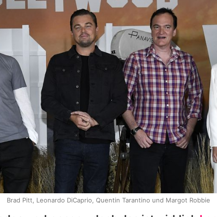
Brad Pitt, Leonardo DiCaprio, Quentin Tarantino und Margot Robbie