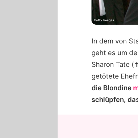
Getty Images
In dem von St
geht es um de
Sharon Tate
(✝
getötete Ehef
die Blondine
m
schlüpfen, das