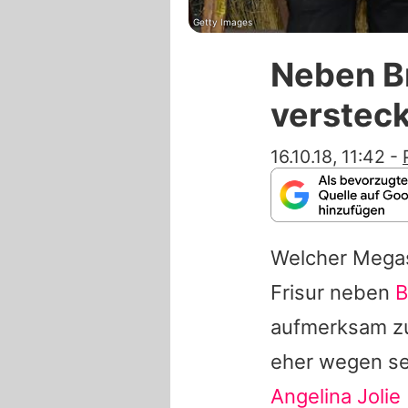
Getty Images
Neben Br
versteck
16.10.18, 11:42
-
Welcher Megast
Frisur neben
B
aufmerksam zu
eher wegen se
Angelina Jolie