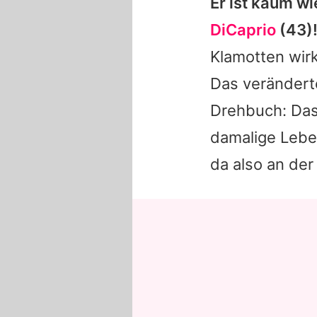
Er ist kaum w
DiCaprio
(43)
Klamotten wirk
Das verändert
Drehbuch: Das 
damalige Leben
da also an de