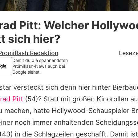
Datenschutzerklärung
ad Pitt: Welcher Hollywo
Nutzungsbedingungen
t sich hier?
Utiq verwalten
Promiflash Redaktion
Leseze
Damit du die spannendsten
Promiflash-News auch bei
Google siehst.
ar versteckt sich denn hier hinter Bierbau
rad Pitt
(54)? Statt mit großen Kinorollen au
 machen, hatte Hollywood-Schauspieler Br
iner noch immer anhaltenden Scheidungssc
(43) in die Schlagzeilen geschafft. Damit is