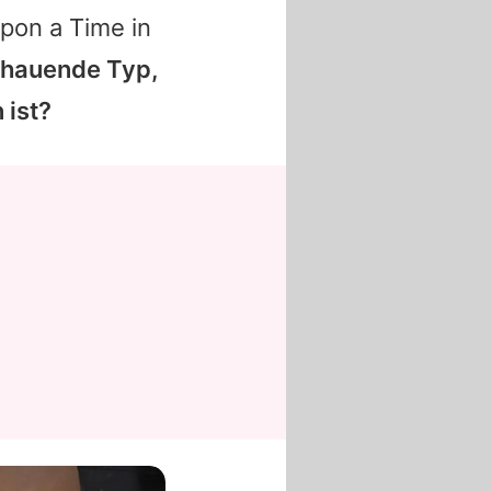
Upon a Time in
chauende Typ,
 ist?