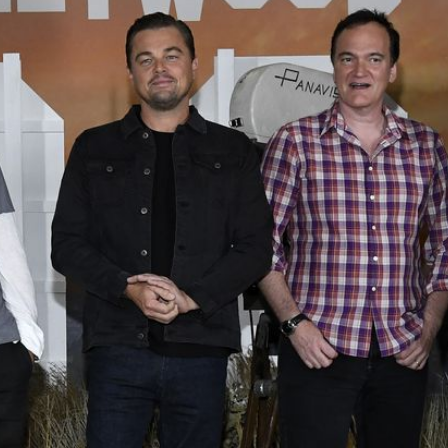
Filme & Serien
Lifestyle
Familie & Liebe
Promiflash Exklusiv
Alle Themen auf Promiflash
Jobs
App runterladen
Team
Redaktionelle Richtlinien
Impressum