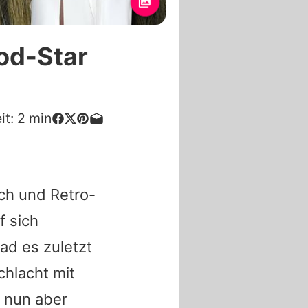
od-Star
it:
2
min
ch und Retro-
f sich
ad es zuletzt
hlacht mit
t nun aber