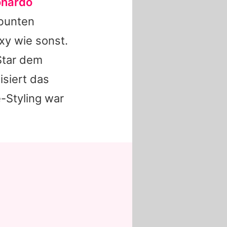
onardo
 bunten
xy wie sonst.
Star dem
isiert das
-Styling war