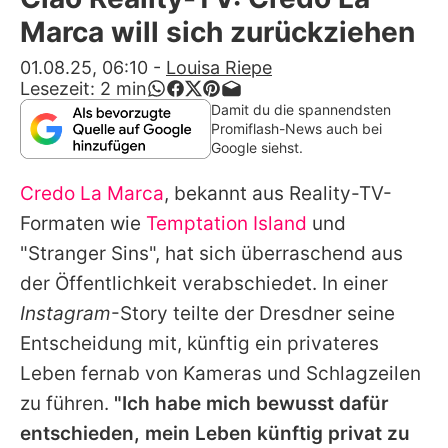
Alle Themen auf Promiflash
Marca will sich zurückziehen
Jobs
01.08.25, 06:10
-
Louisa Riepe
Lesezeit:
2
min
App runterladen
Damit du die spannendsten
Promiflash-News auch bei
Team
Google siehst.
Redaktionelle Richtlinien
Credo La Marca
, bekannt aus Reality-TV-
Formaten wie
Temptation Island
und
Impressum
"
Stranger Sins
", hat sich überraschend aus
Datenschutzerklärung
der Öffentlichkeit verabschiedet. In einer
Instagram
-Story teilte der Dresdner seine
Nutzungsbedingungen
Entscheidung mit, künftig ein privateres
Utiq verwalten
Leben fernab von Kameras und Schlagzeilen
zu führen.
"Ich habe mich bewusst dafür
entschieden, mein Leben künftig privat zu