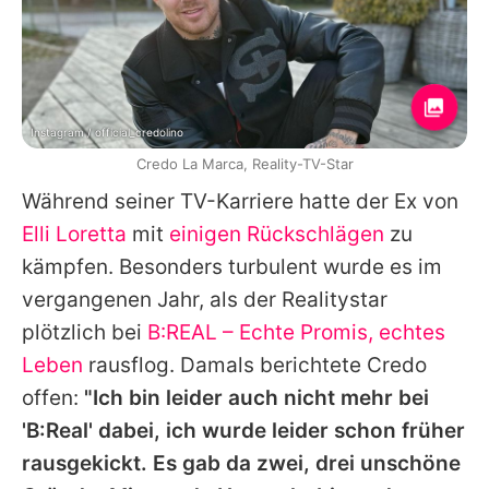
Instagram / official_credolino
Credo La Marca, Reality-TV-Star
Während seiner TV-Karriere hatte der Ex von
Elli Loretta
mit
einigen Rückschlägen
zu
kämpfen. Besonders turbulent wurde es im
vergangenen Jahr, als der Realitystar
plötzlich bei
B:REAL – Echte Promis, echtes
Leben
rausflog. Damals berichtete
Credo
offen:
"Ich bin leider auch nicht mehr bei
'B:Real' dabei, ich wurde leider schon früher
rausgekickt. Es gab da zwei, drei unschöne