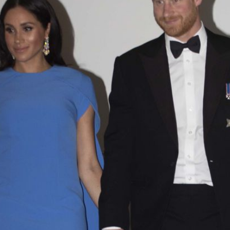
Filme & Serien
Lifestyle
Familie & Liebe
Promiflash Exklusiv
Alle Themen auf Promiflash
Jobs
App runterladen
Team
Redaktionelle Richtlinien
Impressum