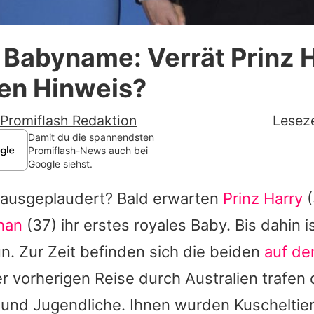
Datenschutzerklärung
 Babyname: Verrät Prinz 
Nutzungsbedingungen
ten Hinweis?
Utiq verwalten
Promiflash Redaktion
Leseze
Damit du die spannendsten
Promiflash-News auch bei
Google siehst.
ausgeplaudert? Bald erwarten
Prinz Harry
(
han
(37) ihr erstes royales Baby. Bis dahin i
un. Zur Zeit befinden sich die beiden
auf de
rer vorherigen Reise durch Australien trafen 
und Jugendliche. Ihnen wurden Kuscheltie