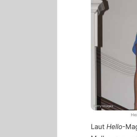
Getty Images
Her
Laut
Hello
-Mag