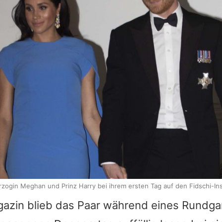
zogin Meghan und Prinz Harry bei ihrem ersten Tag auf den Fidschi-In
azin blieb das Paar während eines Rundg