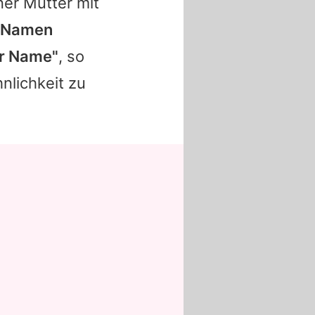
ner Mutter mit
n Namen
er Name"
, so
nlichkeit zu