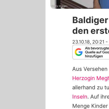
Getty Images
Baldiger
den ers
23.10.18, 20:21
-
Aus Versehen 
Herzogin Meg
allerhand zu t
Inseln
. Auf ih
Menge Kinder 