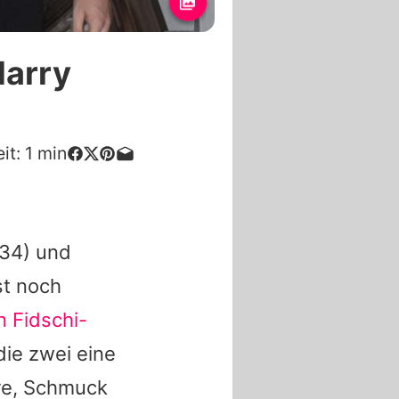
Harry
it:
1
min
34) und
st noch
n Fidschi-
die zwei eine
re, Schmuck