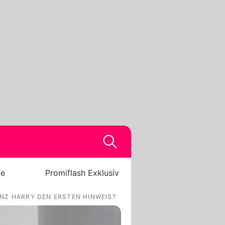
be
Promiflash Exklusiv
INZ HARRY DEN ERSTEN HINWEIS?