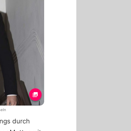
seln
angs durch