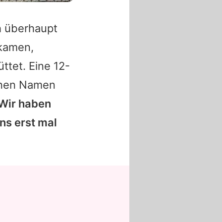
h überhaupt
 kamen,
tet. Eine 12-
einen Namen
Wir haben
ns erst mal