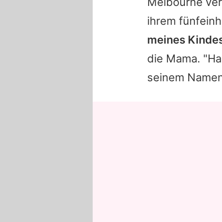
Melbourne verg
ihrem fünfein
meines Kindes 
die Mama. "Har
seinem Namen 