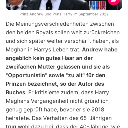
Getty Images
Prinz Andrew und Prinz Harry im September 2022
Die Meinungsverschiedenheiten zwischen
den beiden Royals sollen weit zurückreichen
und sich später weiter verschärft haben, als
Meghan in
Harrys
Leben trat.
Andrew
habe
angeblich kein gutes Haar an der
zweifachen Mutter gelassen und sie als
"Opportunistin" sowie "zu alt" für den
Prinzen bezeichnet, so der Autor des
Buches.
Er kritisierte zudem, dass
Harry
Meghans Vergangenheit nicht gründlich
genug geprüft habe, bevor er sie 2018
heiratete. Das Verhalten des 65-Jährigen
trug wohl dazu bei, dass der 40-Jährige, wie