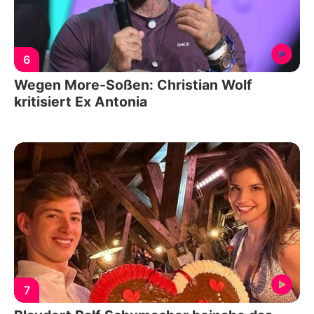
6
Wegen More-Soßen: Christian Wolf
kritisiert Ex Antonia
7