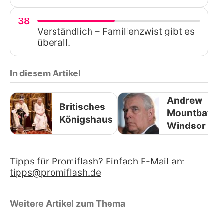
38
Verständlich – Familienzwist gibt es
überall.
In diesem Artikel
Andrew
Britisches
Mountbatt
Königshaus
Windsor
Tipps für Promiflash? Einfach E-Mail an:
tipps@promiflash.de
Weitere Artikel zum Thema