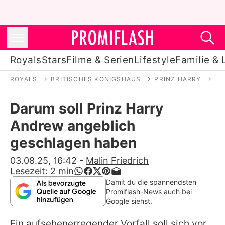
Royals
Stars
Filme & Serien
Lifestyle
Familie & 
ROYALS
BRITISCHES KÖNIGSHAUS
PRINZ HARRY
DA
Royals
Darum soll Prinz Harry
Stars
Andrew angeblich
Filme & Serien
geschlagen haben
Lifestyle
03.08.25, 16:42
-
Malin Friedrich
Lesezeit:
2
min
Familie & Liebe
Damit du die spannendsten
Promiflash-News auch bei
Promiflash Exklusiv
Google siehst.
Ein aufsehenerregender Vorfall soll sich vor