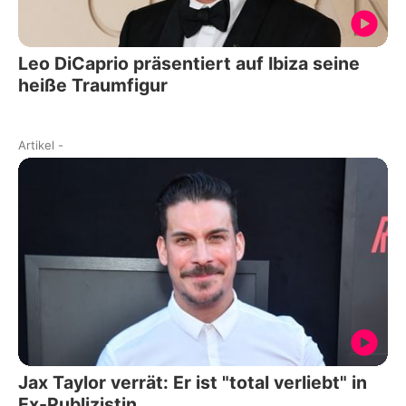
Leo DiCaprio präsentiert auf Ibiza seine
heiße Traumfigur
Artikel
-
Jax Taylor verrät: Er ist "total verliebt" in
Ex-Publizistin