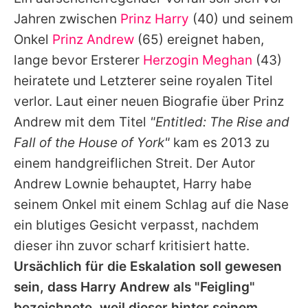
Alle Themen auf Promiflash
Jahren zwischen
Prinz Harry
(40) und seinem
Jobs
Onkel
Prinz Andrew
(65) ereignet haben,
lange bevor Ersterer
Herzogin Meghan
(43)
App runterladen
heiratete und Letzterer seine royalen Titel
Team
verlor. Laut einer neuen Biografie über
Prinz
Andrew
mit dem Titel
"Entitled: The Rise and
Redaktionelle Richtlinien
Fall of the House of York"
kam es 2013 zu
Impressum
einem handgreiflichen Streit. Der Autor
Andrew
Lownie behauptet,
Harry
habe
Datenschutzerklärung
seinem Onkel mit einem Schlag auf die Nase
Nutzungsbedingungen
ein blutiges Gesicht verpasst, nachdem
Utiq verwalten
dieser ihn zuvor scharf kritisiert hatte.
Ursächlich für die Eskalation soll gewesen
sein, dass
Harry
Andrew
als "Feigling"
bezeichnete, weil dieser hinter seinem