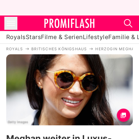
Royals
Stars
Filme & Serien
Lifestyle
Familie & 
ROYALS
BRITISCHES KÖNIGSHAUS
HERZOGIN MEGHAN
Royals
Stars
Filme & Serien
Lifestyle
Familie & Liebe
Promiflash Exklusiv
Getty Images
Meghan weiter in Luxus-