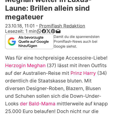
Alle Themen auf Promiflash
Laune: Brillen allein sind
Jobs
megateuer
App runterladen
23.10.18, 11:01
-
Promiflash Redaktion
Lesezeit:
1
min
Team
Damit du die spannendsten
Promiflash-News auch bei
Redaktionelle Richtlinien
Google siehst.
Was für eine hochpreisige Accessoire-Liebe!
Impressum
Herzogin Meghan
(37) lässt mit ihren Outfits
Datenschutzerklärung
auf der Australien-Reise mit
Prinz Harry
(34)
Nutzungsbedingungen
ordentlich
die Staatskasse bluten
. Mit
diversen Designer-Roben, Blazern, Blusen
Utiq verwalten
und Schuhen sollen sich die Down-Under-
Looks
der Bald-Mama
mittlerweile auf knapp
25.000 Euro belaufen! Doch nicht nur die