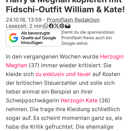
Alle Themen auf Promiflash
Fidschi-Outfit William & Kate!
Jobs
24.10.18, 13:59
-
Promiflash Redaktion
Lesezeit:
2
min
App runterladen
Damit du die spannendsten
Promiflash-News auch bei
Team
Google siehst.
Redaktionelle Richtlinien
In den vergangenen Wochen wurde
Herzogin
Meghan
(37) immer wieder kritisiert: Sie
Impressum
kleide sich
zu exklusiv und teuer
auf Kosten
Datenschutzerklärung
der britischen Steuerzahler und solle sich
lieber einmal ein Beispiel an ihrer
Nutzungsbedingungen
Schwippschwägerin
Herzogin Kate
(36)
Utiq verwalten
nehmen. Die trage ihre Kleidung schließlich
sogar auf. Es scheint momentan ganz so, als
habe die Kritik gefruchtet. Die ehemalige