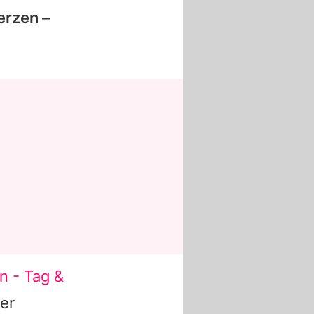
erzen –
in - Tag &
rer