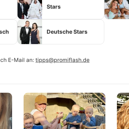
Stars
sch
Deutsche Stars
ach E-Mail an:
tipps@promiflash.de