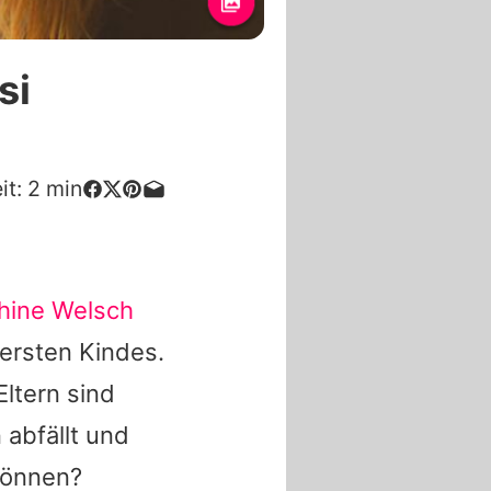
si
it:
2
min
hine Welsch
 ersten Kindes.
ltern sind
abfällt und
 können?