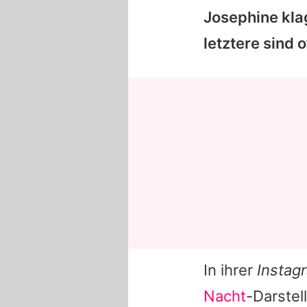
Josephine kla
letztere sind 
In ihrer
Instag
Nacht
-Darstel