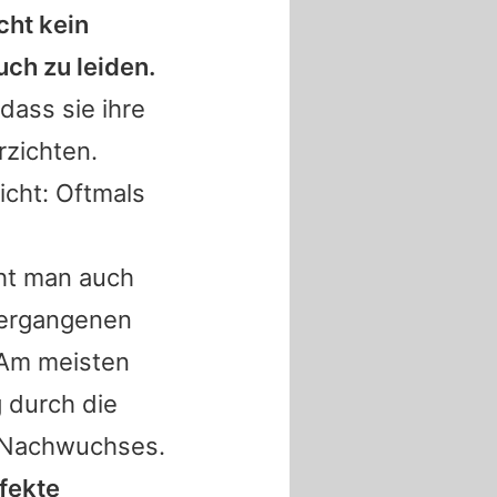
ht kein
uch
zu leiden.
dass sie ihre
rzichten.
cht: Oftmals
eht man auch
vergangenen
 Am meisten
g durch die
s Nachwuchses.
rfekte