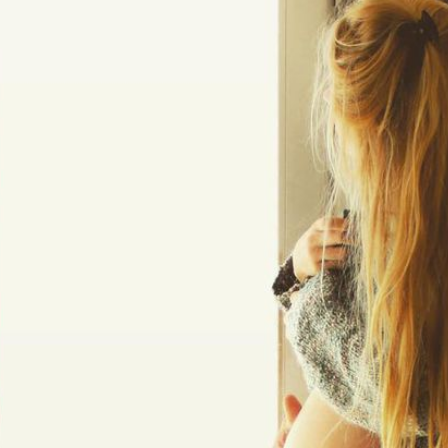
Filme & Serien
Lifestyle
Familie & Liebe
Promiflash Exklusiv
Alle Themen auf Promiflash
Jobs
App runterladen
Team
Redaktionelle Richtlinien
Impressum