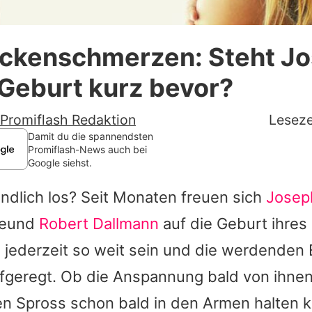
Datenschutzerklärung
ückenschmerzen: Steht Jo
Nutzungsbedingungen
Geburt kurz bevor?
Utiq verwalten
Promiflash Redaktion
Leseze
Damit du die spannendsten
Promiflash-News auch bei
Google siehst.
endlich los? Seit Monaten freuen sich
Josep
Freund
Robert Dallmann
auf die Geburt ihres
jederzeit so weit sein und die werdenden E
fgeregt. Ob die Anspannung bald von ihnen 
nen Spross schon bald in den Armen halten