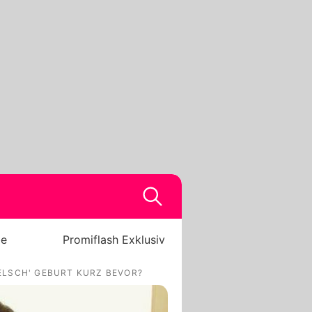
be
Promiflash Exklusiv
ELSCH' GEBURT KURZ BEVOR?