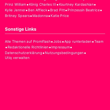
•
•
•
Prinz William
König Charles III
Kourtney Kardashian
•
•
•
•
Kylie Jenner
Ben Affleck
Brad Pitt
Prinzessin Beatrice
•
•
Britney Spears
Madonna
Katie Price
Sonstige Links
•
•
•
Alle Themen auf Promiflash
Jobs
App runterladen
Team
•
•
•
Redaktionelle Richtlinien
Impressum
•
•
Datenschutzerklärung
Nutzungsbedingungen
Utiq verwalten