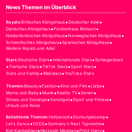
News Themen im Überblick
•
•
Royals
:
Britisches Königshaus
Deutscher Adel
•
•
Dänisches Königshaus
Fürstenhaus Monaco
•
•
Niederländisches Königshaus
Norwegisches Königshaus
•
•
Schwedisches Königshaus
Spanisches Königshaus
Weitere Royals und Adel
•
•
Stars
:
Deutsche Stars
Internationale Stars
Schlagerstars
•
•
•
•
Tierische Stars
TikTok Stars
Sport Stars
•
•
Stars und Family
Webstars
YouTube Stars
•
•
•
•
Themen
:
Beauty
Fashion
Kino und Film
Liebe
•
•
•
•
Mama und Baby
Musik
Reality TV
Serien
•
•
•
Shows und Sonstige
Sonstiges
Sport und Fitness
Urlaub und Reise
•
•
Beliebteste Themen
:
Hollywood
Dschungelcamp
•
•
•
Let's Dance
DSDS
Germany's Next Topmodel
•
•
•
Kim Kardashian
Herzogin Meghan
Prinz Harry