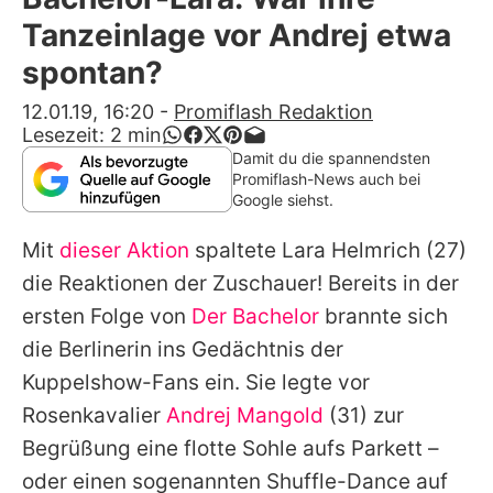
Alle Themen auf Promiflash
Tanzeinlage vor Andrej etwa
Jobs
spontan?
App runterladen
12.01.19, 16:20
-
Promiflash Redaktion
Lesezeit:
2
min
Team
Damit du die spannendsten
Promiflash-News auch bei
Redaktionelle Richtlinien
Google siehst.
Mit
dieser Aktion
spaltete
Lara Helmrich
(27)
Impressum
die Reaktionen der Zuschauer! Bereits in der
Datenschutzerklärung
ersten Folge von
Der Bachelor
brannte sich
Nutzungsbedingungen
die Berlinerin ins Gedächtnis der
Kuppelshow-Fans ein. Sie legte vor
Utiq verwalten
Rosenkavalier
Andrej Mangold
(31) zur
Begrüßung eine flotte Sohle aufs Parkett –
oder einen sogenannten Shuffle-Dance auf