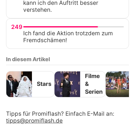
kann ich den Auftritt besser
verstehen.
249
Ich fand die Aktion trotzdem zum
Fremdschämen!
In diesem Artikel
Filme
Stars
&
Serien
Tipps für Promiflash? Einfach E-Mail an:
tipps@promiflash.de