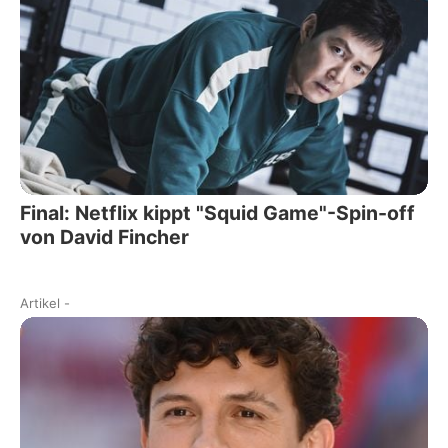
Final: Netflix kippt "Squid Game"-Spin-off
von David Fincher
Artikel
-