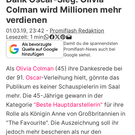
Alle Themen auf Promiflash
Colman wird Millionen mehr
Jobs
verdienen
App runterladen
01.03.19, 23:42
-
Promiflash Redaktion
Lesezeit:
1
min
Team
Damit du die spannendsten
Promiflash-News auch bei
Redaktionelle Richtlinien
Google siehst.
Als
Olivia Colman
(45) ihre Dankesrede bei
Impressum
der 91.
Oscar
-Verleihung hielt, gönnte das
Datenschutzerklärung
Publikum es keiner Schauspielerin im Saal
Nutzungsbedingungen
mehr. Die 45-Jährige gewann in der
Kategorie
"Beste Hauptdarstellerin"
für ihre
Utiq verwalten
Rolle als Königin Anne von Großbritannien in
"The Favourite". Die Auszeichnung soll ihr
jedoch mehr bescheren als nur den