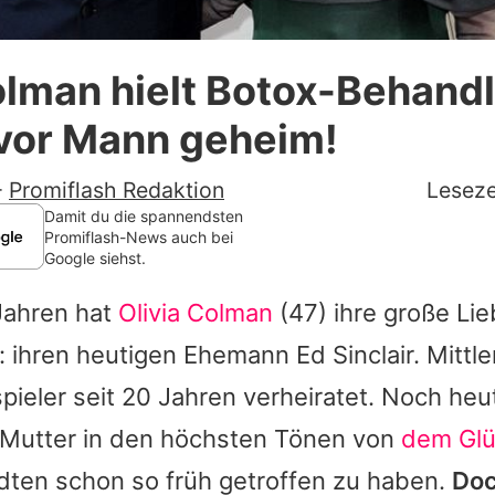
Datenschutzerklärung
olman hielt Botox-Behand
Nutzungsbedingungen
vor Mann geheim!
Utiq verwalten
-
Promiflash Redaktion
Leseze
Damit du die spannendsten
Promiflash-News auch bei
Google siehst.
Jahren hat
Olivia Colman
(47) ihre große Li
 ihren heutigen Ehemann Ed Sinclair. Mittle
pieler seit 20 Jahren verheiratet. Noch he
 Mutter in den höchsten Tönen von
dem Gl
ten schon so früh getroffen zu haben.
Doc