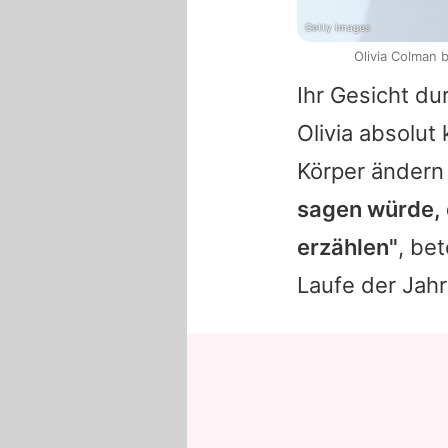
Getty Images
Olivia Colman 
Ihr Gesicht du
Olivia
absolut 
Körper ändern 
sagen würde, d
erzählen"
, be
Laufe der Jah