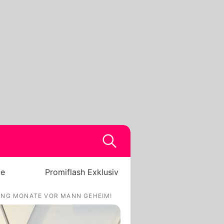
be
Promiflash Exklusiv
UNG MONATE VOR MANN GEHEIM!