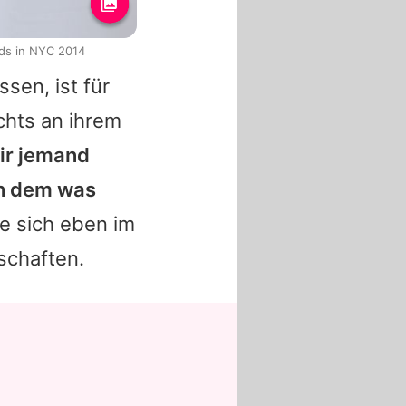
rds in NYC 2014
sen, ist für
chts an ihrem
ir jemand
ich dem was
be sich eben im
schaften.