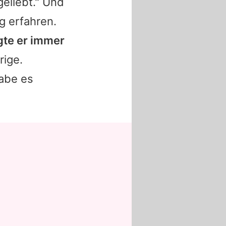
geliebt." Und
g erfahren.
gte er immer
rige.
habe es