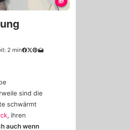
lung
it:
2
min
ebe
rweile sind die
ute schwärmt
ück
, ihren
h auch wenn