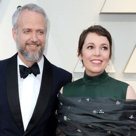
Filme & Serien
Lifestyle
Familie & Liebe
Promiflash Exklusiv
Alle Themen auf Promiflash
Jobs
App runterladen
Team
Redaktionelle Richtlinien
Impressum