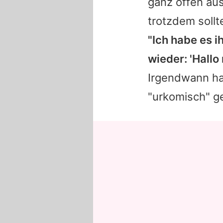
ganz offen aus
trotzdem sollt
"Ich habe es 
wieder: 'Hall
Irgendwann ha
"urkomisch" g