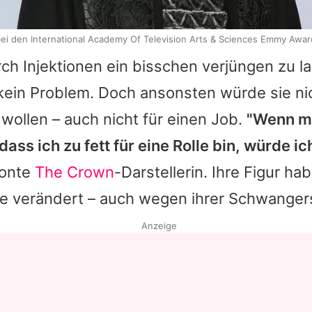
bei den International Academy Of Television Arts & Sciences Emmy Awa
rch Injektionen ein bisschen verjüngen zu las
kein Problem. Doch ansonsten würde sie ni
wollen – auch nicht für einen Job.
"Wenn m
ass ich zu fett für eine Rolle bin, würde 
tonte
The Crown
-Darstellerin. Ihre Figur ha
re verändert – auch wegen ihrer Schwanger
Anzeige