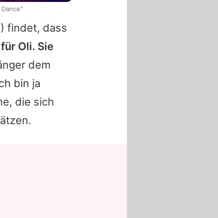
s Dance"
) findet, dass
für Oli. Sie
Sänger dem
ch bin ja
e, die sich
hätzen.