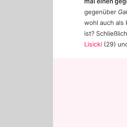
mal einen geg
gegenüber
Ga
wohl auch als 
ist? Schließli
Lisicki
(29) u