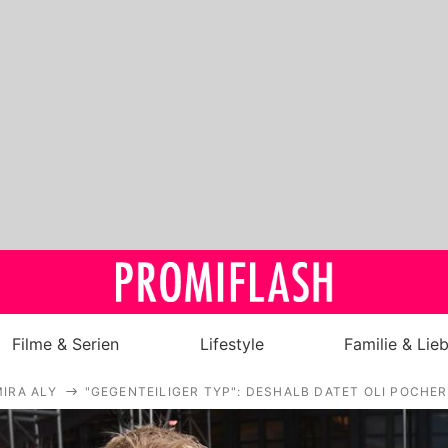
Filme & Serien
Lifestyle
Familie & Lie
IRA ALY
"GEGENTEILIGER TYP": DESHALB DATET OLI POCHE
Royals
Stars