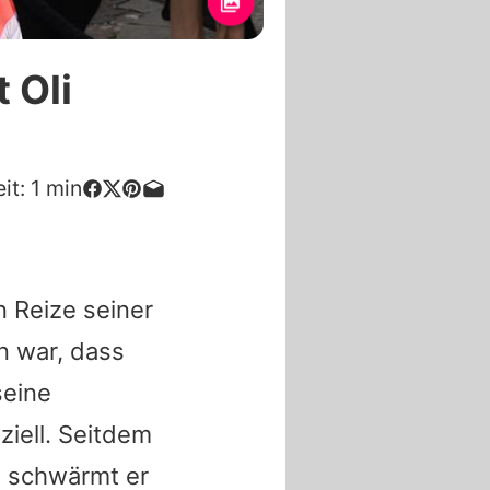
 Oli
it:
1
min
n Reize seiner
n war, dass
seine
ziell. Seitdem
w schwärmt er