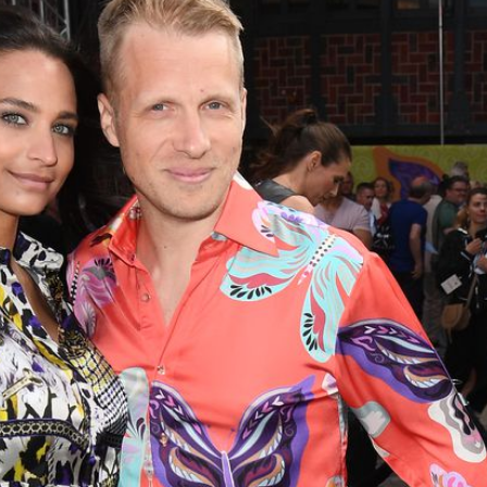
Filme & Serien
Lifestyle
Familie & Liebe
Promiflash Exklusiv
Alle Themen auf Promiflash
Jobs
App runterladen
Team
Redaktionelle Richtlinien
Impressum