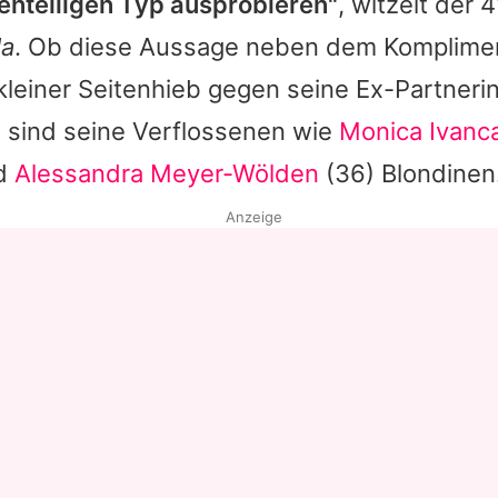
enteiligen Typ ausprobieren"
, witzelt der 
la
. Ob diese Aussage neben dem Komplimen
kleiner Seitenhieb gegen seine Ex-Partner
ch sind seine Verflossenen wie
Monica Ivanc
nd
Alessandra Meyer-Wölden
(36) Blondinen
Anzeige