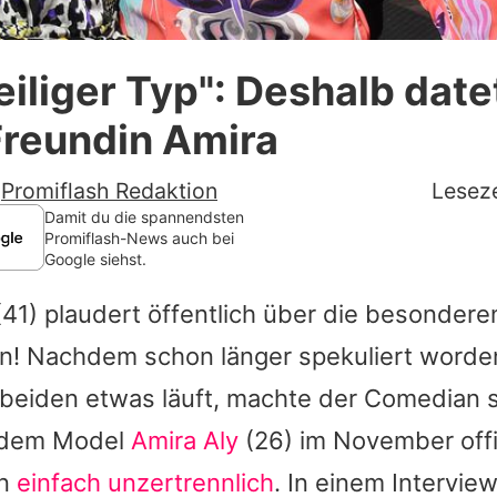
Datenschutzerklärung
iliger Typ": Deshalb datet
Nutzungsbedingungen
Freundin Amira
Utiq verwalten
-
Promiflash Redaktion
Leseze
Damit du die spannendsten
Promiflash-News auch bei
Google siehst.
41) plaudert öffentlich über die besondere
n! Nachdem schon länger spekuliert worde
beiden etwas läuft, machte der Comedian 
 dem Model
Amira Aly
(26) im November offi
en
einfach unzertrennlich
. In einem Intervie