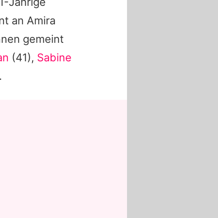
41-Jährige
t an Amira
innen gemeint
an
(41),
Sabine
.