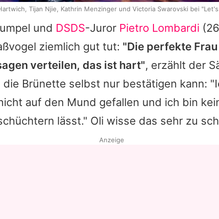
Hartwich, Tijan Njie, Kathrin Menzinger und Victoria Swarovski bei "Let'
Kumpel und
DSDS
-Juror
Pietro Lombardi
(26
ßvogel ziemlich gut tut:
"Die perfekte Frau 
gen verteilen, das ist hart"
, erzählt der 
die Brünette selbst nur bestätigen kann: "I
nicht auf den Mund gefallen und ich bin kein
nschüchtern lässt." Oli wisse das sehr zu sc
Anzeige