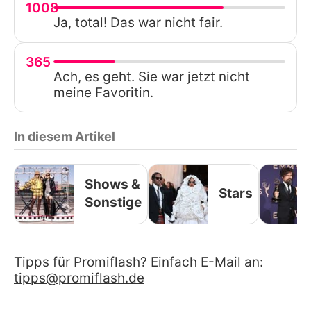
1008
Ja, total! Das war nicht fair.
365
Ach, es geht. Sie war jetzt nicht
meine Favoritin.
In diesem Artikel
Shows &
Stars
Sonstige
Tipps für Promiflash? Einfach E-Mail an:
tipps@promiflash.de