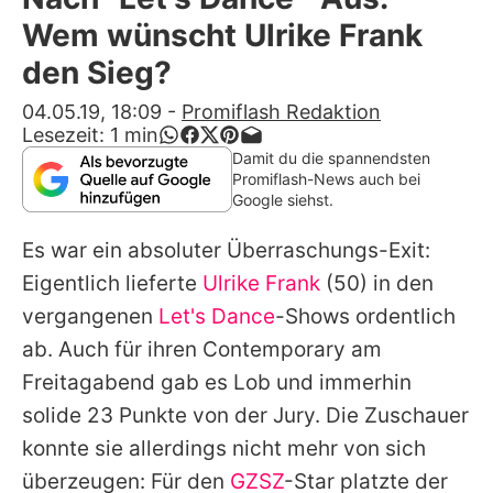
Alle Themen auf Promiflash
Wem wünscht Ulrike Frank
Jobs
den Sieg?
App runterladen
04.05.19, 18:09
-
Promiflash Redaktion
Lesezeit:
1
min
Team
Damit du die spannendsten
Promiflash-News auch bei
Redaktionelle Richtlinien
Google siehst.
Es war ein absoluter Überraschungs-Exit:
Impressum
Eigentlich lieferte
Ulrike Frank
(50) in den
Datenschutzerklärung
vergangenen
Let's Dance
-Shows ordentlich
Nutzungsbedingungen
ab. Auch für ihren Contemporary am
Freitagabend gab es Lob und immerhin
Utiq verwalten
solide 23 Punkte von der Jury. Die Zuschauer
konnte sie allerdings nicht mehr von sich
überzeugen: Für den
GZSZ
-Star platzte der