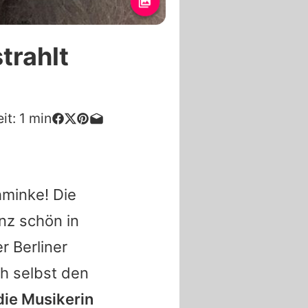
trahlt
it:
1
min
hminke! Die
nz schön in
r Berliner
ch selbst den
die Musikerin