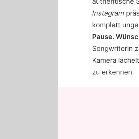
authentische S
Instagram
präs
komplett unge
Pause. Wünsc
Songwriterin 
Kamera lächel
zu erkennen.