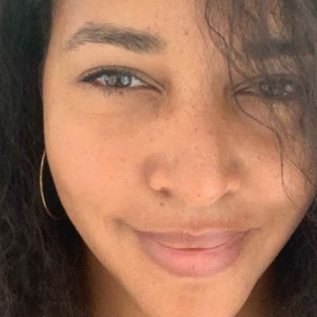
Filme & Serien
Lifestyle
Familie & Liebe
Promiflash Exklusiv
Alle Themen auf Promiflash
Jobs
App runterladen
Team
Redaktionelle Richtlinien
Impressum