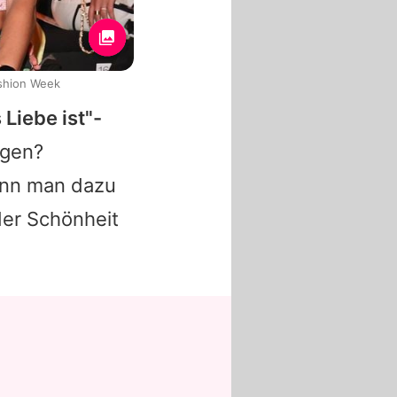
ashion Week
Liebe ist"-
agen?
ann man dazu
der Schönheit