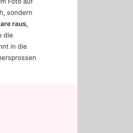
em Foto auf
ch, sondern
are raus,
b die
nt in die
mersprossen