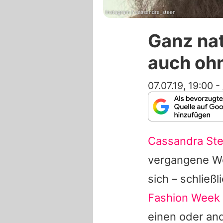
Instagram / cassandra_steen
Ganz nat
auch oh
07.07.19, 19:00
-
Cassandra St
vergangene Wo
sich – schließ
Fashion Week
einen oder and