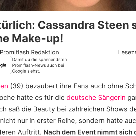
Datenschutzerklärung
ürlich: Cassandra Steen s
Nutzungsbedingungen
ne Make-up!
Utiq verwalten
Promiflash Redaktion
Leseze
Damit du die spannendsten
Promiflash-News auch bei
Google siehst.
een
(39) bezaubert ihre Fans auch ohne Sc
che hatte es für die
deutsche Sängerin
ga
lich saß die Beauty bei zahlreichen Shows de
nicht nur in erster Reihe, sondern hatte au
eren Auftritt.
Nach dem Event nimmt sich 