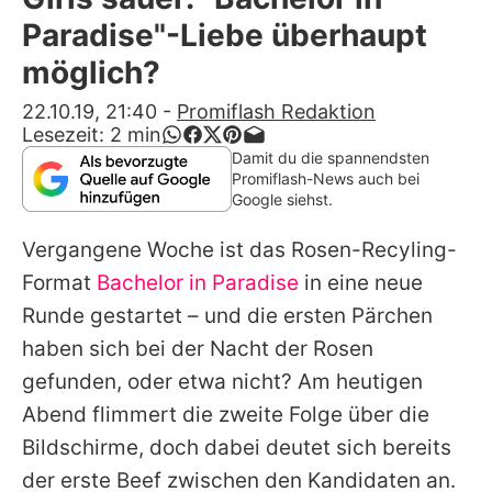
Alle Themen auf Promiflash
Paradise"-Liebe überhaupt
Jobs
möglich?
App runterladen
22.10.19, 21:40
-
Promiflash Redaktion
Lesezeit:
2
min
Team
Damit du die spannendsten
Promiflash-News auch bei
Redaktionelle Richtlinien
Google siehst.
Vergangene Woche ist das Rosen-Recyling-
Impressum
Format
Bachelor in Paradise
in eine neue
Datenschutzerklärung
Runde gestartet – und die ersten Pärchen
Nutzungsbedingungen
haben sich bei der Nacht der Rosen
gefunden, oder etwa nicht? Am heutigen
Utiq verwalten
Abend flimmert die zweite Folge über die
Bildschirme, doch dabei deutet sich bereits
der erste Beef zwischen den Kandidaten an.