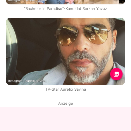
Instagram / serkan___yavuz
"Bachelor in Paradise"-Kandidat Serkan Yavuz
Instagram / aurelio_savina_
TV-Star Aurelio Savina
Anzeige