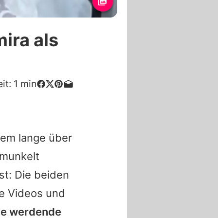
ira als
it:
1
min
dem lange über
emunkelt
t: Die beiden
te Videos und
die werdende