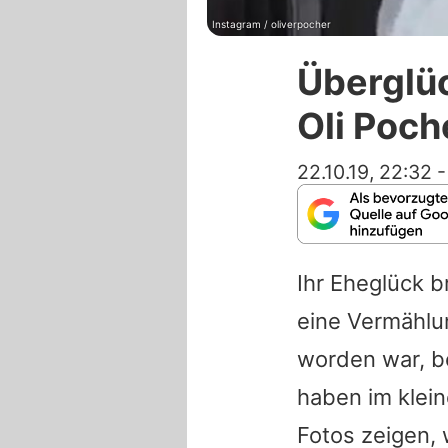
Instagram / oliverpocher
Überglüc
Oli Poch
22.10.19, 22:32
Ihr Eheglück b
eine Vermähl
worden war, b
haben
im klei
Fotos zeigen, 