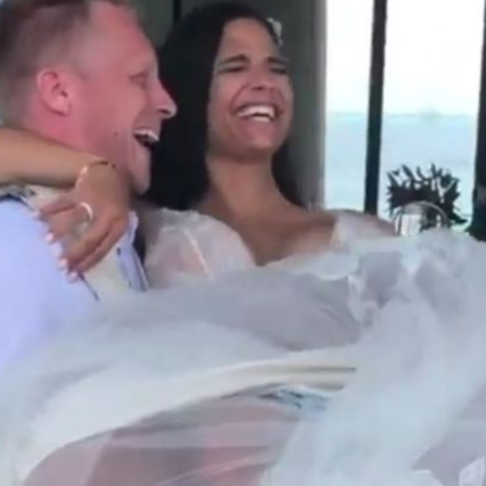
Filme & Serien
Lifestyle
Familie & Liebe
Promiflash Exklusiv
Alle Themen auf Promiflash
Jobs
App runterladen
Team
Redaktionelle Richtlinien
Impressum