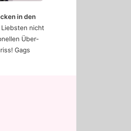
icken in den
 Liebsten nicht
onellen Über-
 riss! Gags