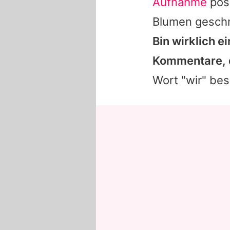
Aufnahme
posi
Blumen gesch
Bin wirklich e
Kommentare, d
Wort "wir" bes