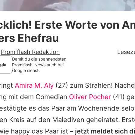
Datenschutzerklärung
klich! Erste Worte von Am
Nutzungsbedingungen
ers Ehefrau
Utiq verwalten
-
Promiflash Redaktion
Leseze
Damit du die spannendsten
Promiflash-News auch bei
Google siehst.
ringt
Amira M. Aly
(27) zum Strahlen! Nach
ung mit dem Comedian
Oliver Pocher
(41) g
estätigte es das Paar am Wochenende selbs
nen Kreis
auf den Malediven geheiratet. Ers
wie happy das Paar ist –
jetzt meldet sich 