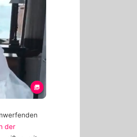
 umwerfenden
n der