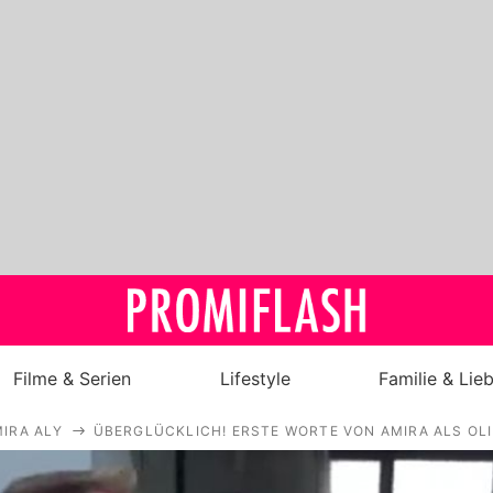
Filme & Serien
Lifestyle
Familie & Lie
IRA ALY
ÜBERGLÜCKLICH! ERSTE WORTE VON AMIRA ALS OL
Royals
Stars