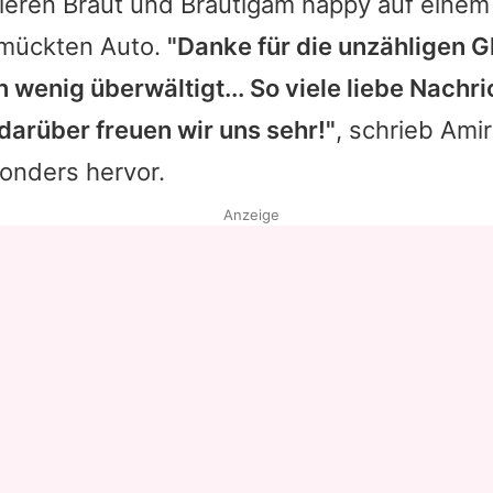
eren Braut und Bräutigam happy auf einem
mückten Auto.
"Danke für die unzähligen 
in wenig überwältigt... So viele liebe Nachr
arüber freuen wir uns sehr!"
, schrieb Ami
onders hervor.
Anzeige