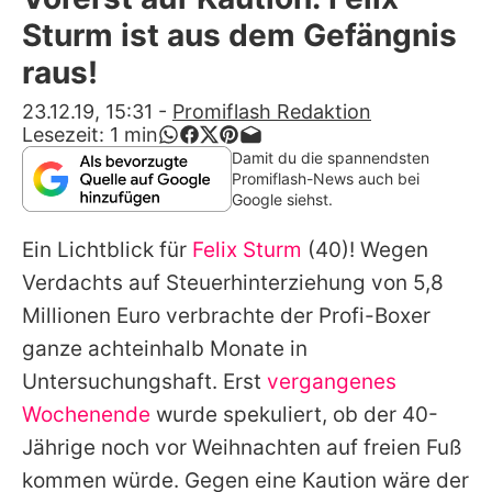
Alle Themen auf Promiflash
Sturm ist aus dem Gefängnis
Jobs
raus!
App runterladen
23.12.19, 15:31
-
Promiflash Redaktion
Lesezeit:
1
min
Team
Damit du die spannendsten
Promiflash-News auch bei
Redaktionelle Richtlinien
Google siehst.
Ein Lichtblick für
Felix Sturm
(40)! Wegen
Impressum
Verdachts auf Steuerhinterziehung von 5,8
Datenschutzerklärung
Millionen Euro verbrachte der Profi-Boxer
Nutzungsbedingungen
ganze achteinhalb Monate in
Untersuchungshaft. Erst
vergangenes
Utiq verwalten
Wochenende
wurde spekuliert, ob der 40-
Jährige noch vor Weihnachten auf freien Fuß
kommen würde. Gegen eine Kaution wäre der