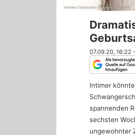
YouTube / Dailymandt; Instagram / marenwolf
Dramatis
Geburts
07.09.20, 16:22
Intimer könnte
Schwangerscha
spannenden Re
sechsten Woche
ungewohnter Z