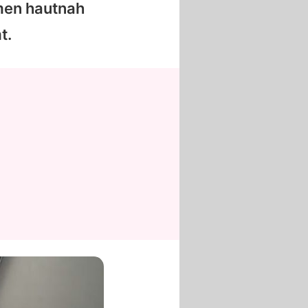
men hautnah
t.