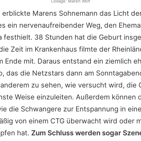
Collage: Maren Wolf
 erblickte
Marens
Sohnemann
das Licht de
 es ein nervenaufreibender Weg, den Ehem
 festhielt. 38 Stunden hat die Geburt insg
die Zeit im Krankenhaus filmte der Rheinlä
 Ende mit. Daraus entstand ein ziemlich eh
o, das die Netzstars dann am Sonntagaben
r anderem zu sehen, wie versucht wird, die 
chste Weise einzuleiten. Außerdem können 
ie die Schwangere zur Entspannung in eine
mäßig von einem CTG überwacht wird oder m
pfen hat.
Zum Schluss werden sogar Szen