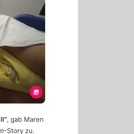
ll"
, gab
Maren
am
-Story zu.