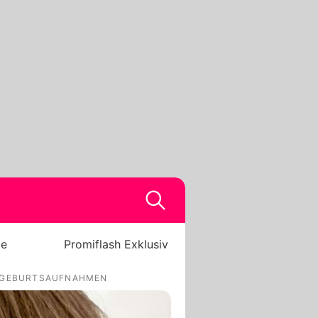
be
Promiflash Exklusiv
E GEBURTSAUFNAHMEN