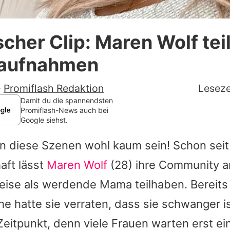
Datenschutzerklärung
cher Clip: Maren Wolf teil
Nutzungsbedingungen
aufnahmen
Utiq verwalten
-
Promiflash Redaktion
Leseze
Damit du die spannendsten
Promiflash-News auch bei
Google siehst.
n diese Szenen wohl kaum sein! Schon seit 
ft lässt
Maren Wolf
(28) ihre Community an
ise als werdende Mama teilhaben. Bereits 
 hatte sie verraten, dass sie schwanger is
eitpunkt, denn viele Frauen warten erst ei