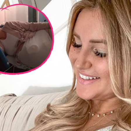
Filme & Serien
Lifestyle
Familie & Liebe
Promiflash Exklusiv
Alle Themen auf Promiflash
Jobs
App runterladen
Team
Redaktionelle Richtlinien
Impressum