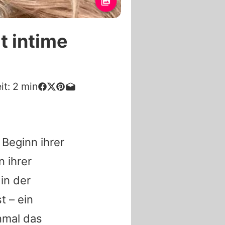
t intime
it:
2
min
Beginn ihrer
 ihrer
in der
t – ein
nmal das