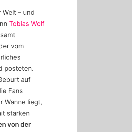
r Welt
– und
ann
Tobias Wolf
esamt
nder vom
rliches
d posteten.
Geburt auf
die Fans
r Wanne liegt,
it starken
en von der