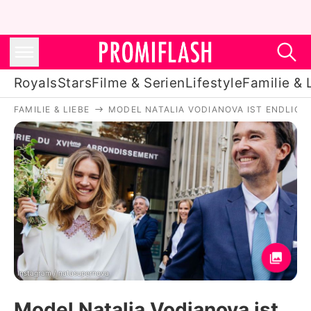
Royals
Stars
Filme & Serien
Lifestyle
Familie & 
FAMILIE & LIEBE
MODEL NATALIA VODIANOVA IST ENDLICH
Royals
Stars
Filme & Serien
Lifestyle
Familie & Liebe
Promiflash Exklusiv
Instagram / natasupernova
Model Natalia Vodianova ist