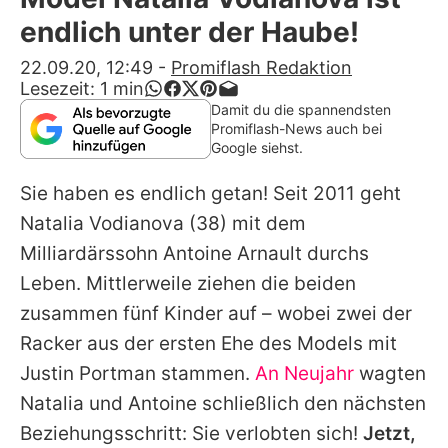
Alle Themen auf Promiflash
endlich unter der Haube!
Jobs
22.09.20, 12:49
-
Promiflash Redaktion
Lesezeit:
1
min
App runterladen
Damit du die spannendsten
Promiflash-News auch bei
Team
Google siehst.
Redaktionelle Richtlinien
Sie haben es endlich getan! Seit 2011 geht
Natalia Vodianova
(38) mit dem
Impressum
Milliardärssohn Antoine Arnault durchs
Datenschutzerklärung
Leben. Mittlerweile ziehen die beiden
zusammen fünf Kinder auf – wobei zwei der
Nutzungsbedingungen
Racker aus der ersten Ehe des Models mit
Utiq verwalten
Justin Portman stammen.
An Neujahr
wagten
Natalia und Antoine schließlich den nächsten
Beziehungsschritt: Sie verlobten sich!
Jetzt,