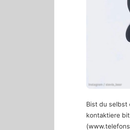
Instagram / stevie_bear
Bist du selbs
kontaktiere b
(www.telefons