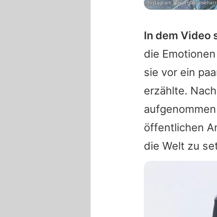
Instagram / georgialouiseharr
In dem Video 
die Emotionen
sie vor ein p
erzählte. Nach
aufgenommen z
öffentlichen A
die Welt zu se