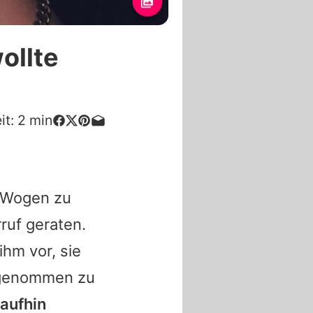
ollte
it:
2
min
 Wogen zu
rruf geraten.
ihm vor, sie
fgenommen
zu
aufhin