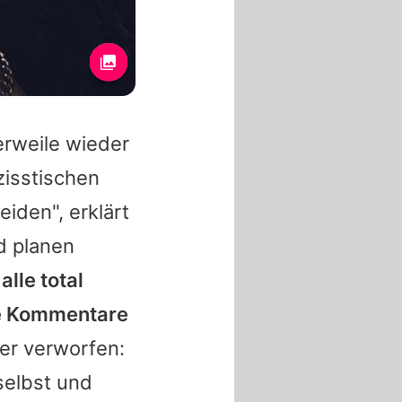
lerweile wieder
zisstischen
iden", erklärt
nd planen
alle total
re Kommentare
der verworfen:
selbst und