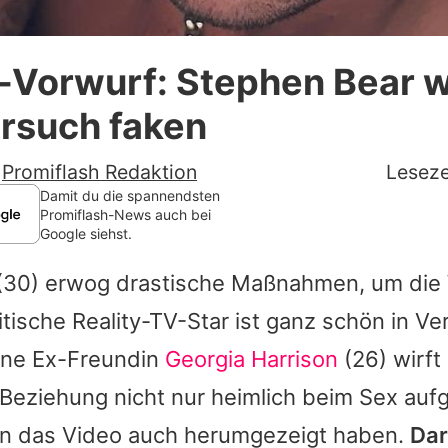
Datenschutzerklärung
-Vorwurf: Stephen Bear w
Nutzungsbedingungen
rsuch faken
Utiq verwalten
-
Promiflash Redaktion
Leseze
Damit du die spannendsten
Promiflash-News auch bei
Google siehst.
(30) erwog drastische Maßnahmen, um die
itische Reality-TV-Star ist ganz schön in Ve
ine Ex-Freundin
Georgia Harrison
(26) wirft 
 Beziehung nicht nur
heimlich beim Sex au
n das Video auch herumgezeigt haben.
Dar