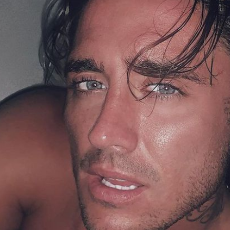
Filme & Serien
Lifestyle
Familie & Liebe
Promiflash Exklusiv
Alle Themen auf Promiflash
Jobs
App runterladen
Team
Redaktionelle Richtlinien
Impressum