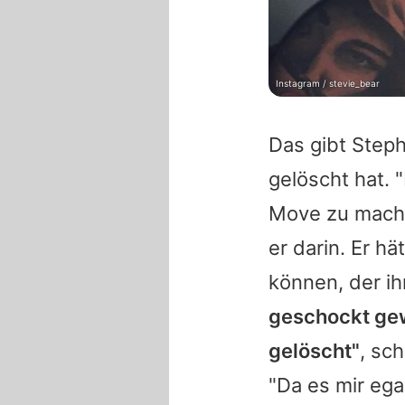
Instagram / stevie_bear
Das gibt
Step
gelöscht hat. 
Move zu machen
er darin. Er h
können, der ih
geschockt gew
gelöscht"
, sc
"Da es mir ega