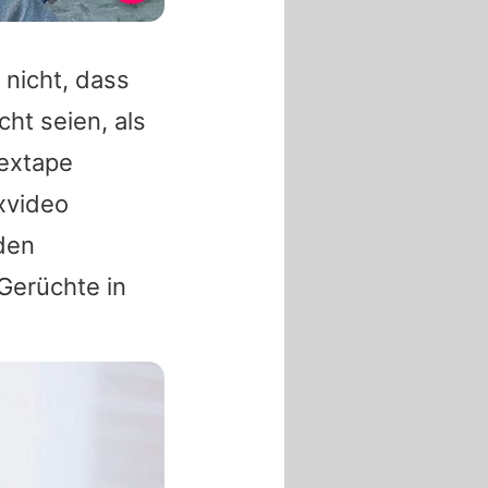
 nicht, dass
cht seien, als
Sextape
xvideo
den
Gerüchte in