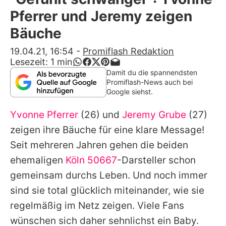
Alle Themen auf Promiflash
Pferrer und Jeremy zeigen
Jobs
Bäuche
App runterladen
19.04.21, 16:54
-
Promiflash Redaktion
Lesezeit:
1
min
Team
Damit du die spannendsten
Promiflash-News auch bei
Redaktionelle Richtlinien
Google siehst.
Yvonne Pferrer
(26) und
Jeremy Grube
(27)
Impressum
zeigen ihre Bäuche für eine klare Message!
Datenschutzerklärung
Seit mehreren Jahren gehen die beiden
Nutzungsbedingungen
ehemaligen
Köln 50667
-Darsteller schon
gemeinsam durchs Leben. Und noch immer
Utiq verwalten
sind sie total glücklich miteinander, wie sie
regelmäßig im Netz zeigen. Viele Fans
wünschen sich daher sehnlichst ein Baby.