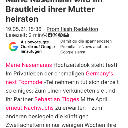
Alle Themen auf Promiflash
Brautkleid ihrer Mutter
Jobs
heiraten
App runterladen
19.05.21, 15:36
-
Promiflash Redaktion
Lesezeit:
2
min
Team
Damit du die spannendsten
Promiflash-News auch bei
Redaktionelle Richtlinien
Google siehst.
Marie Nasemanns
Hochzeitslook steht fest!
Impressum
Im Privatleben der ehemaligen
Germany's
Datenschutzerklärung
next Topmodel
-Teilnehmerin tut sich derzeit
Nutzungsbedingungen
so einiges: Zum einen verkündeten sie und
ihr Partner
Sebastian Tigges
Mitte April,
Utiq verwalten
erneut Nachwuchs
zu erwarten – zum
anderen besiegeln die künftigen
Zweifacheltern in nur wenigen Wochen ihre