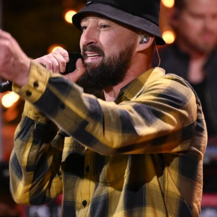
Filme & Serien
Lifestyle
Familie & Liebe
Promiflash Exklusiv
Alle Themen auf Promiflash
Jobs
App runterladen
Team
Redaktionelle Richtlinien
Impressum