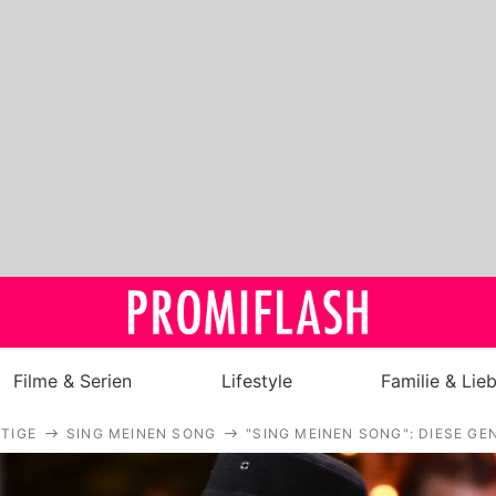
Filme & Serien
Lifestyle
Familie & Lie
TIGE
SING MEINEN SONG
"SING MEINEN SONG": DIESE G
Royals
Stars