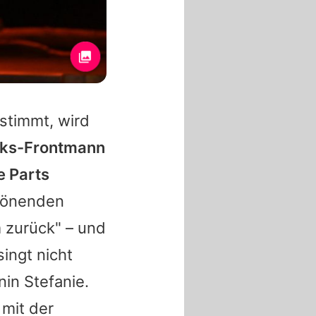
stimmt, wird
aks-Frontmann
e Parts
rönenden
 zurück" – und
ingt nicht
nnin
Stefanie
.
mit der