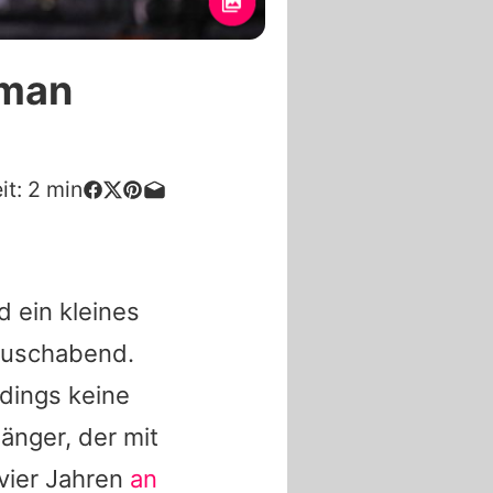
eman
it:
2
min
 ein kleines
auschabend.
rdings keine
änger, der mit
vier Jahren
an