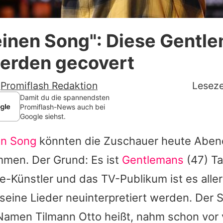
Datenschutzerklärung
einen Song": Diese Gentl
Nutzungsbedingungen
werden gecovert
Utiq verwalten
-
Promiflash Redaktion
Leseze
Damit du die spannendsten
Promiflash-News auch bei
Google siehst.
en Song
könnten die Zuschauer heute Abend
men. Der Grund: Es ist
Gentlemans
(47) T
-Künstler und das TV-Publikum ist es alle
seine Lieder neuinterpretiert werden. Der S
Namen Tilmann Otto heißt, nahm schon vor 