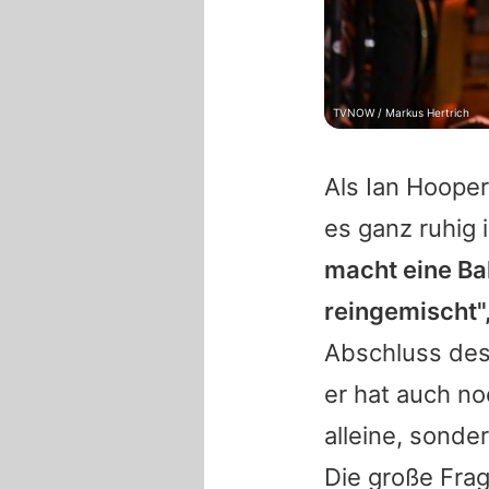
TVNOW / Markus Hertrich
Als
Ian Hooper
es ganz ruhig 
macht eine Ba
reingemischt"
Abschluss des
er hat auch no
alleine, sond
Die große Fra