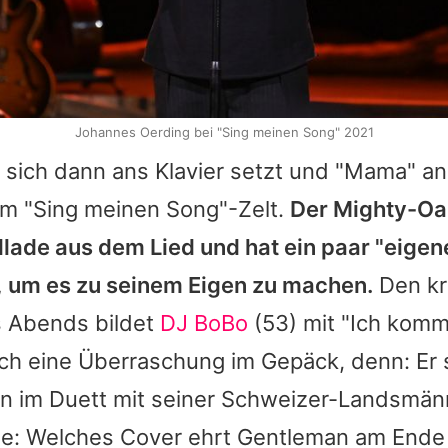
Johannes Oerding bei "Sing meinen Song" 2021
sich dann ans Klavier setzt und "Mama" an
im "Sing meinen Song"-Zelt.
Der Mighty-O
llade aus dem Lied und hat ein paar "eigen
, um es zu seinem Eigen zu machen.
Den k
 Abends bildet
DJ BoBo
(53) mit "Ich komm
ch eine Überraschung im Gepäck, denn: Er s
ern im Duett mit seiner Schweizer-Landsmä
ge: Welches Cover ehrt
Gentleman
am Ende 