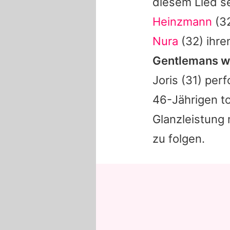
diesem Lied se
Heinzmann
(32
Nura
(32) ihre
Gentlemans
wo
Joris
(31) perf
46-Jährigen to
Glanzleistung
zu folgen.