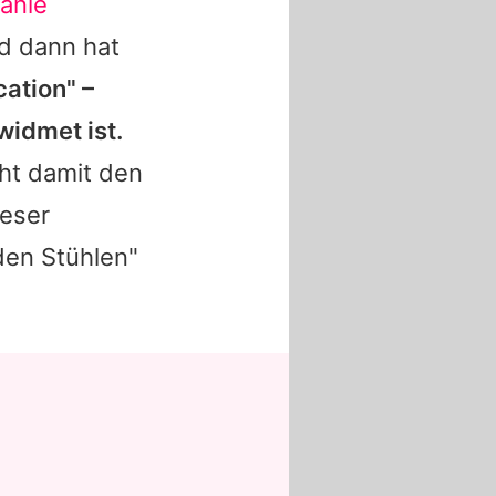
anie
d dann hat
cation" –
widmet ist.
ht damit den
ieser
den Stühlen"