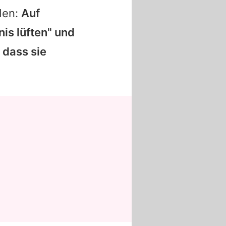
den:
Auf
is lüften" und
 dass sie