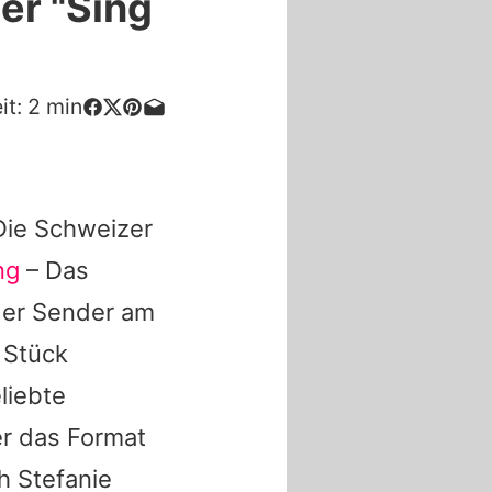
er "Sing
it:
2
min
Die Schweizer
ng
– Das
der Sender am
n Stück
liebte
er das Format
ch Stefanie