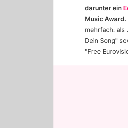
darunter ein
E
Music Award
.
mehrfach: als 
Dein Song" sow
"Free Eurovisi