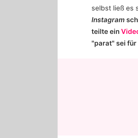
selbst ließ es
Instagram
schr
teilte ein
Vide
"parat" sei für