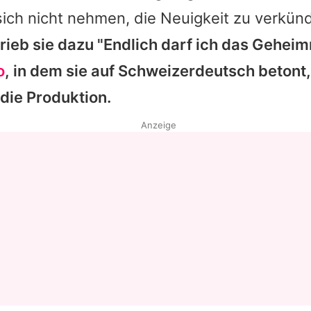
 sich nicht nehmen, die Neuigkeit zu verkün
Datenschutzerklärung
ieb sie dazu "Endlich darf ich das Geheimn
Nutzungsbedingungen
o
, in dem sie auf Schweizerdeutsch betont,
Utiq verwalten
 die Produktion.
Anzeige