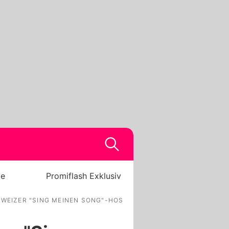
be
Promiflash Exklusiv
WEIZER "SING MEINEN SONG"-HOST