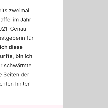
eits zweimal
affel im Jahr
021. Genau
stgeberin für
ich diese
rfte, bin ich
r schwärmte
e Seiten der
chten hinter