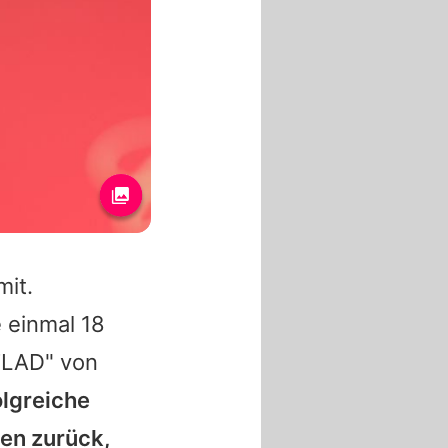
mit.
e einmal 18
LAD" von
olgreiche
gen zurück,