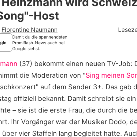
e Heinzmann wird Schweiz
Filme & Serien
Song"-Host
Lifestyle
-
Florentine Naumann
Leseze
Familie & Liebe
Damit du die spannendsten
Promiflash-News auch bei
Google siehst.
Promiflash Exklusiv
zmann
(37) bekommt einen neuen TV-Job: 
Alle Themen auf Promiflash
nimmt die Moderation von "
Sing meinen So
Jobs
schkonzert" auf dem Sender 3+. Das gab 
App runterladen
tag offiziell bekannt. Damit schreibt sie ei
Team
te – sie ist die erste Frau, die durch die be
rt. Ihr Vorgänger war der Musiker Dodo, d
Redaktionelle Richtlinien
 über vier Staffeln lang begleitet hatte. Au
Impressum