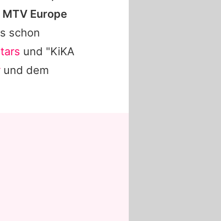
n
MTV Europe
ls schon
tars
und "KiKA
r
und dem