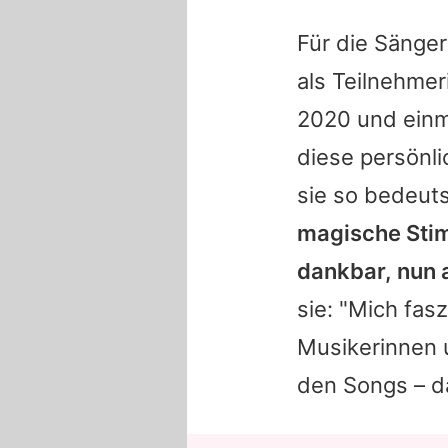
Für die Sänger
als Teilnehmer
2020 und einm
diese persönli
sie so bedeu
magische Stim
dankbar, nun a
sie: "Mich fas
Musikerinnen 
den Songs – da