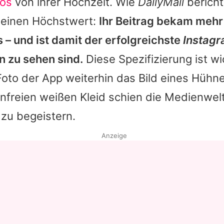
tos
von ihrer Hochzeit. Wie
DailyMail
bericht
t einen Höchstwert:
Ihr Beitrag bekam mehr 
s – und ist damit der erfolgreichste
Instag
 zu sehen sind.
Diese Spezifizierung ist wi
Foto der App weiterhin das Bild eines Hühne
nfreien weißen Kleid schien die Medienwelt
 zu begeistern.
Anzeige