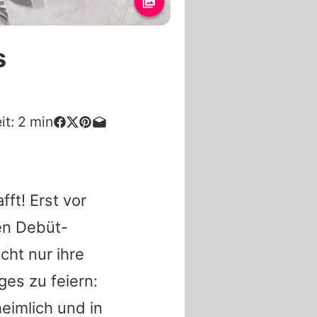
s
it:
2
min
ft! Erst vor
en Debüt-
icht nur ihre
ges zu feiern:
eimlich und in