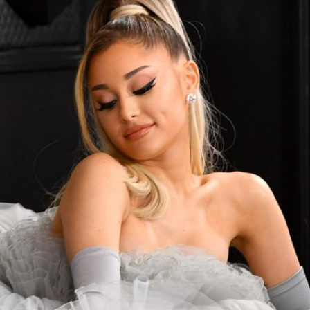
Filme & Serien
Lifestyle
Familie & Liebe
Promiflash Exklusiv
Alle Themen auf Promiflash
Jobs
App runterladen
Team
Redaktionelle Richtlinien
Impressum