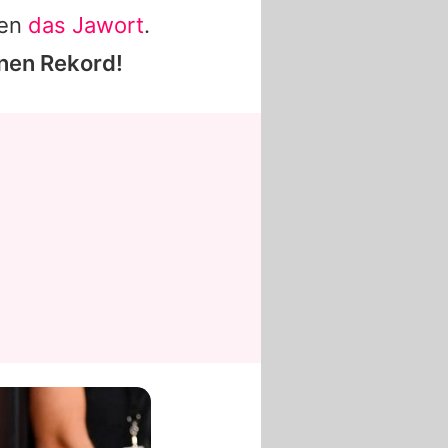
hen
das Jawort
.
inen Rekord!