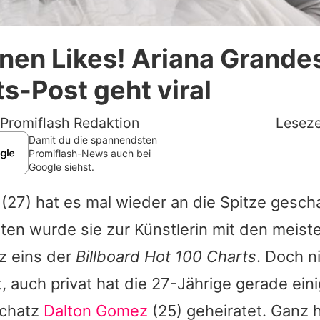
Datenschutzerklärung
onen Likes! Ariana Grande
Nutzungsbedingungen
s-Post geht viral
Utiq verwalten
Promiflash Redaktion
Leseze
Damit du die spannendsten
Promiflash-News auch bei
Google siehst.
(27) hat es mal wieder an die Spitze geschaf
en wurde sie zur Künstlerin mit den meist
z eins der
Billboard Hot 100 Charts
. Doch n
, auch privat hat die 27-Jährige gerade eini
Schatz
Dalton Gomez
(25) geheiratet. Ganz h