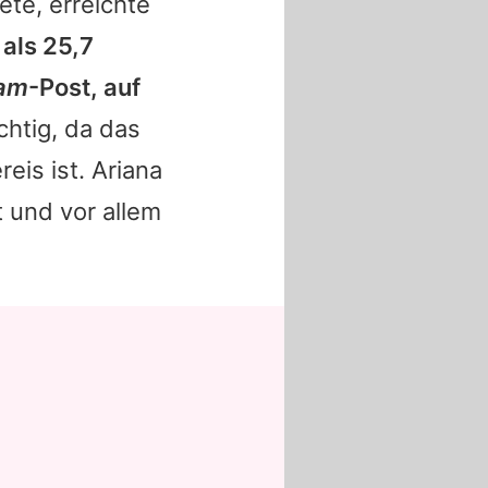
ete, erreichte
als 25,7
ram
-Post, auf
chtig, da das
reis ist.
Ariana
 und vor allem