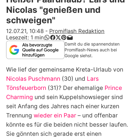
Alle Themen auf Promiflash
Nicolas "genießen und
Jobs
schweigen"
App runterladen
12.07.21, 10:48
-
Promiflash Redaktion
Lesezeit:
1
min
Team
Damit du die spannendsten
Promiflash-News auch bei
Redaktionelle Richtlinien
Google siehst.
Wie lief der gemeinsame Kreta-Urlaub von
Impressum
Nicolas Puschmann
(30) und
Lars
Datenschutzerklärung
Tönsfeuerborn
(31)? Der ehemalige
Prince
Nutzungsbedingungen
Charming
und sein Kuppelshowsieger sind
seit Anfang des Jahres nach einer kurzen
Utiq verwalten
Trennung
wieder ein Paar
– und offenbar
könnte es für die beiden nicht besser laufen.
Sie gönnten sich gerade erst einen