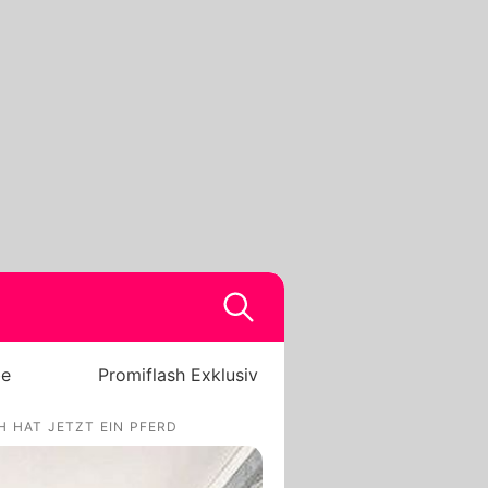
be
Promiflash Exklusiv
H HAT JETZT EIN PFERD