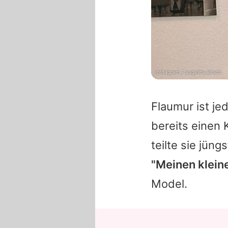
Instagram / angelina.kirsch
Flaumur ist je
bereits einen
teilte sie jüng
"Meinen klein
Model.