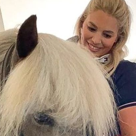
Filme & Serien
Lifestyle
Familie & Liebe
Promiflash Exklusiv
Alle Themen auf Promiflash
Jobs
App runterladen
Team
Redaktionelle Richtlinien
Impressum