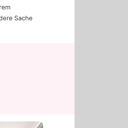
hrem
ndere Sache