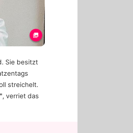
. Sie besitzt
atzentags
ll streichelt.
"
, verriet das