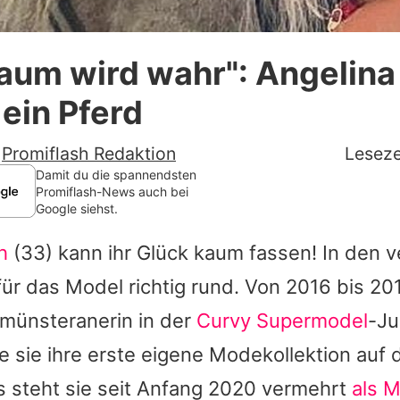
Datenschutzerklärung
aum wird wahr": Angelina
Nutzungsbedingungen
 ein Pferd
Utiq verwalten
-
Promiflash Redaktion
Leseze
Damit du die spannendsten
Promiflash-News auch bei
Google siehst.
h
(33) kann ihr Glück kaum fassen! In den 
 für das Model richtig rund. Von 2016 bis 20
münsteranerin in der
Curvy Supermodel
-Ju
 sie ihre erste eigene Modekollektion auf 
s steht sie seit Anfang 2020 vermehrt
als M