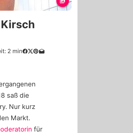
 Kirsch
it:
2
min
vergangenen
18 saß die
ry. Nur kurz
den Markt.
oderatorin
für