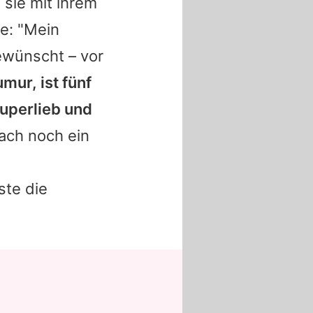
 sie mit ihrem
ie: "Mein
ewünscht – vor
umur, ist fünf
superlieb und
ach noch ein
ste die