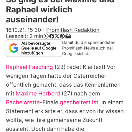
Alle Themen auf Promiflash
Raphael wirklich
Jobs
auseinander!
App runterladen
16.10.21, 15:30
-
Promiflash Redaktion
Lesezeit:
2
min
Team
Damit du die spannendsten
Promiflash-News auch bei
Redaktionelle Richtlinien
Google siehst.
Raphael Fasching
(23) redet Klartext! Vor
Impressum
wenigen Tagen hatte der Österreicher
Datenschutzerklärung
öffentlich gemacht, dass das Kennenlernen
Nutzungsbedingungen
mit
Maxime Herbord
(27) nach dem
Bachelorette
-Finale
gescheitert ist
. In einem
Utiq verwalten
Statement erklärte er, dass er von ihr wissen
wollte, wie ihre gemeinsame Zukunft
aussieht. Doch dann habe die