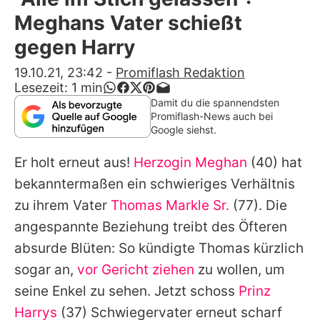
Alle Themen auf Promiflash
Meghans Vater schießt
Jobs
gegen Harry
App runterladen
19.10.21, 23:42
-
Promiflash Redaktion
Lesezeit:
1
min
Team
Damit du die spannendsten
Promiflash-News auch bei
Redaktionelle Richtlinien
Google siehst.
Er holt erneut aus!
Herzogin Meghan
(40) hat
Impressum
bekanntermaßen ein schwieriges Verhältnis
Datenschutzerklärung
zu ihrem Vater
Thomas Markle Sr.
(77). Die
Nutzungsbedingungen
angespannte Beziehung treibt des Öfteren
absurde Blüten: So kündigte Thomas kürzlich
Utiq verwalten
sogar an,
vor Gericht ziehen
zu wollen, um
seine Enkel zu sehen. Jetzt schoss
Prinz
Harrys
(37) Schwiegervater erneut scharf