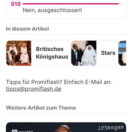
918
Nein, ausgeschlossen!
In diesem Artikel
Britisches
Stars
Königshaus
Tipps für Promiflash? Einfach E-Mail an:
tipps@promiflash.de
Weitere Artikel zum Thema