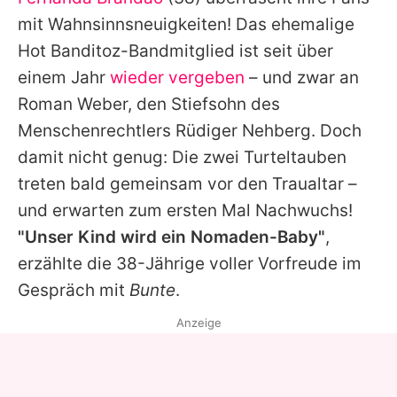
Alle Themen auf Promiflash
mit Wahnsinnsneuigkeiten! Das ehemalige
Jobs
Hot Banditoz
-Bandmitglied ist seit über
einem Jahr
wieder vergeben
– und zwar an
App runterladen
Roman Weber, den Stiefsohn des
Team
Menschenrechtlers
Rüdiger Nehberg
. Doch
damit nicht genug: Die zwei Turteltauben
Redaktionelle Richtlinien
treten bald gemeinsam vor den Traualtar –
Impressum
und erwarten zum ersten Mal Nachwuchs!
"Unser Kind wird ein Nomaden-Baby"
,
Datenschutzerklärung
erzählte die 38-Jährige voller Vorfreude im
Nutzungsbedingungen
Gespräch mit
Bunte
.
Utiq verwalten
Anzeige