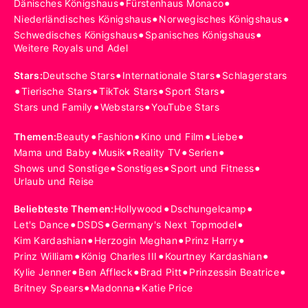
•
•
Dänisches Königshaus
Fürstenhaus Monaco
•
•
Niederländisches Königshaus
Norwegisches Königshaus
•
•
Schwedisches Königshaus
Spanisches Königshaus
Weitere Royals und Adel
•
•
Stars
:
Deutsche Stars
Internationale Stars
Schlagerstars
•
•
•
•
Tierische Stars
TikTok Stars
Sport Stars
•
•
Stars und Family
Webstars
YouTube Stars
•
•
•
•
Themen
:
Beauty
Fashion
Kino und Film
Liebe
•
•
•
•
Mama und Baby
Musik
Reality TV
Serien
•
•
•
Shows und Sonstige
Sonstiges
Sport und Fitness
Urlaub und Reise
•
•
Beliebteste Themen
:
Hollywood
Dschungelcamp
•
•
•
Let's Dance
DSDS
Germany's Next Topmodel
•
•
•
Kim Kardashian
Herzogin Meghan
Prinz Harry
•
•
•
Prinz William
König Charles III
Kourtney Kardashian
•
•
•
•
Kylie Jenner
Ben Affleck
Brad Pitt
Prinzessin Beatrice
•
•
Britney Spears
Madonna
Katie Price