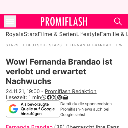
Royals
Stars
Filme & Serien
Lifestyle
Familie & 
STARS
DEUTSCHE STARS
FERNANDA BRANDAO
WOW
Royals
Wow! Fernanda Brandao ist
Stars
verlobt und erwartet
Filme & Serien
Nachwuchs
Lifestyle
24.11.21, 19:00
-
Promiflash Redaktion
Lesezeit:
1
min
Familie & Liebe
Damit du die spannendsten
Promiflash-News auch bei
Promiflash Exklusiv
Google siehst.
Fernanda Brandao
(38) überrascht ihre Fans