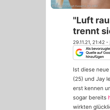
RTLZWEI/Christoph Kassette, RTLZWEI
"Luft ra
trennt s
29.11.21, 21:42
-
Ist diese neu
(25) und
Jay
l
erst kennen un
sogar bereits
wirkten glück