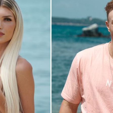
Filme & Serien
Lifestyle
Familie & Liebe
Promiflash Exklusiv
Alle Themen auf Promiflash
Jobs
App runterladen
Team
Redaktionelle Richtlinien
Impressum