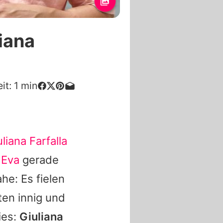
iana
it:
1
min
liana Farfalla
 Eva
gerade
he: Es fielen
ten innig und
ies:
Giuliana