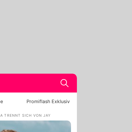
be
Promiflash Exklusiv
NA TRENNT SICH VON JAY