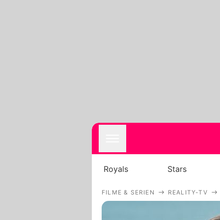
Royals
Stars
FILME & SERIEN
REALITY-TV