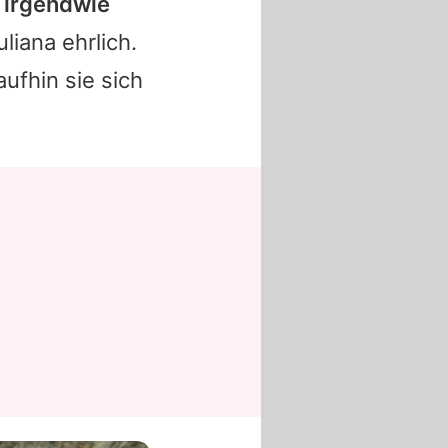
t irgendwie
uliana ehrlich.
ufhin sie sich