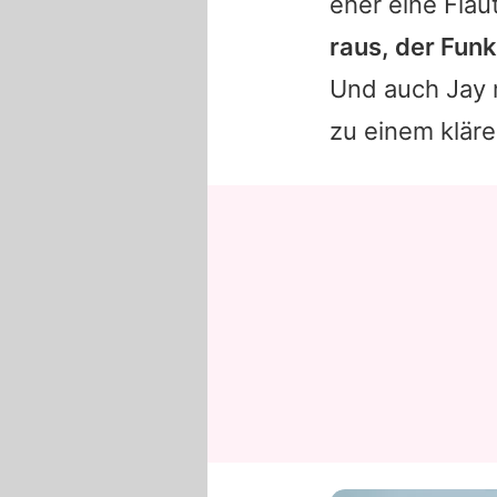
eher eine Flau
raus, der Fun
Und auch Jay m
zu einem klär