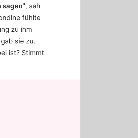
h sagen"
, sah
ondine fühlte
ung zu ihm
 gab sie zu.
ei ist? Stimmt