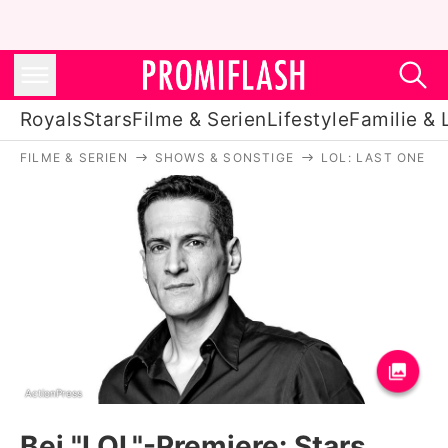
Royals
Stars
Filme & Serien
Lifestyle
Familie & 
FILME & SERIEN
SHOWS & SONSTIGE
LOL: LAST ONE L
Royals
Stars
Filme & Serien
Lifestyle
Familie & Liebe
Promiflash Exklusiv
ActionPress
Bei "LOL"-Premiere: Stars