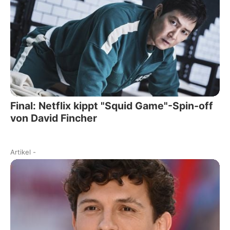
Final: Netflix kippt "Squid Game"-Spin-off
von David Fincher
Artikel
-