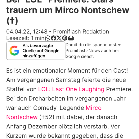
Alle Themen auf Promiflash
trauern um Mirco Nontschew
Jobs
(†)
App runterladen
04.04.22, 12:48
-
Promiflash Redaktion
Lesezeit:
1
min
Team
Damit du die spannendsten
Promiflash-News auch bei
Redaktionelle Richtlinien
Google siehst.
Es ist ein emotionaler Moment für den Cast!
Impressum
Am vergangenen Samstag feierte die neue
Datenschutzerklärung
Staffel von
LOL: Last One Laughing
Premiere.
Nutzungsbedingungen
Bei den Dreharbeiten im vergangenen Jahr
war auch Comedy-Legende
Mirco
Utiq verwalten
Nontschew
(†52) mit dabei, der danach
Anfang Dezember plötzlich verstarb. Vor
Kurzem wurde bekannt gegeben, dass die