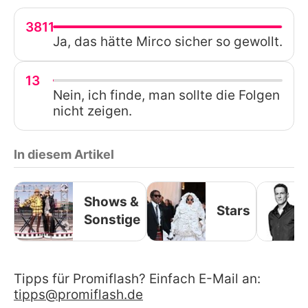
3811
Ja, das hätte Mirco sicher so gewollt.
13
Nein, ich finde, man sollte die Folgen
nicht zeigen.
In diesem Artikel
Shows &
Stars
Sonstige
Tipps für Promiflash? Einfach E-Mail an:
tipps@promiflash.de