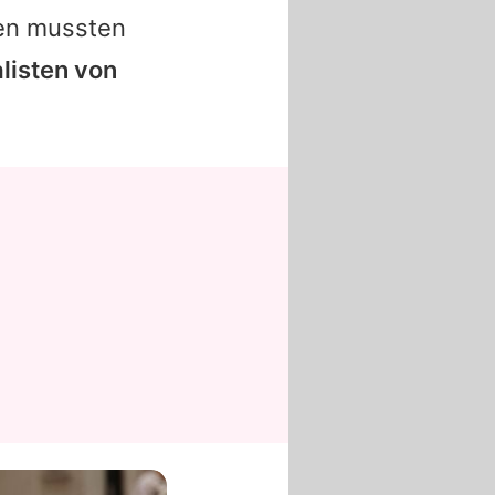
den mussten
alisten von