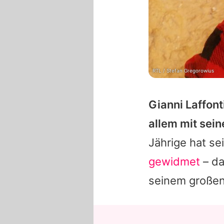
RTL / Stefan Gregorowius
Gianni Laffont
allem mit sei
Jährige hat s
gewidmet
– da
seinem großen 