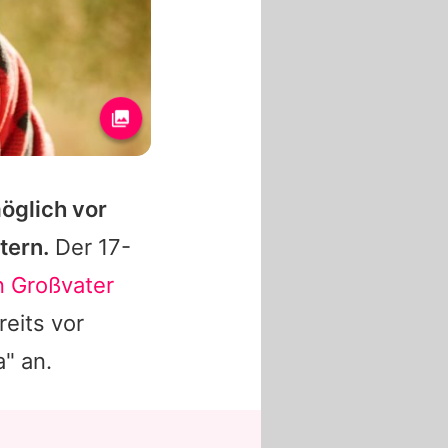
öglich vor
tern.
Der 17-
n Großvater
eits vor
a" an.