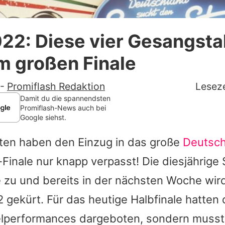
Datenschutzerklärung
22: Diese vier Gesangsta
Nutzungsbedingungen
m großen Finale
Utiq verwalten
-
Promiflash Redaktion
Leseze
Damit du die spannendsten
Promiflash-News auch bei
Google siehst.
ten haben den Einzug in das große
Deutsch
-Finale nur knapp verpasst! Die diesjährige S
 zu und bereits in der nächsten Woche wir
gekürt. Für das heutige Halbfinale hatten
zelperformances dargeboten, sondern muss