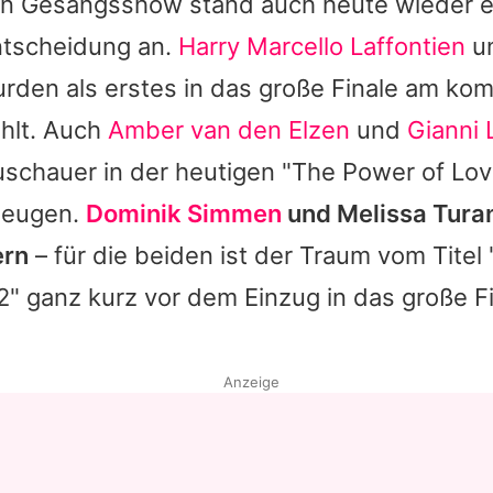
ten Gesangsshow stand auch heute wieder e
ntscheidung an.
Harry Marcello Laffontien
u
rden als erstes in das große Finale am k
hlt. Auch
Amber van den Elzen
und
Gianni 
uschauer in der heutigen "The Power of L
zeugen.
Dominik Simmen
und
Melissa Tura
ern
– für die beiden ist der Traum vom Tite
" ganz kurz vor dem Einzug in das große Fi
Anzeige