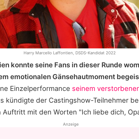
Harry Marcello Laffontien, DSDS-Kandidat 2022
ien
konnte seine Fans in dieser Runde wom
nem emotionalen Gänsehautmoment begeis
eine Einzelperformance
seinem verstorbene
s kündigte der Castingshow-Teilnehmer ber
Auftritt mit den Worten "Ich liebe dich, Op
Anzeige