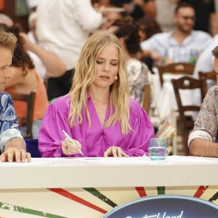
Filme & Serien
Lifestyle
Familie & Liebe
Promiflash Exklusiv
Alle Themen auf Promiflash
Jobs
App runterladen
Team
Redaktionelle Richtlinien
Impressum