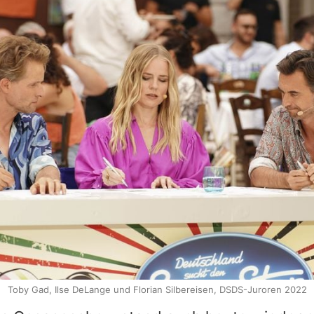
Toby Gad, Ilse DeLange und Florian Silbereisen, DSDS-Juroren 2022