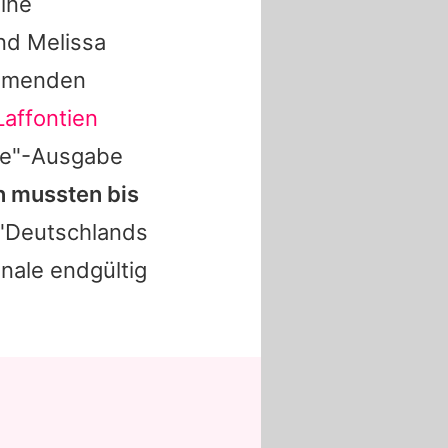
ine
nd
Melissa
ommenden
Laffontien
ove"-Ausgabe
n
mussten bis
l "Deutschlands
nale endgültig