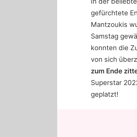
In der belieb
gefürchtete E
Mantzoukis wu
Samstag gewä
konnten die Z
von sich über
zum Ende zitt
Superstar 2022
geplatzt!