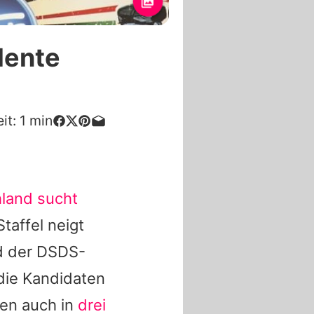
lente
it:
1
min
land sucht
taffel neigt
d der
DSDS
-
 die Kandidaten
ten auch in
drei