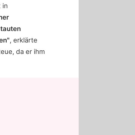
 in
ner
stauten
ben"
, erklärte
eue, da er ihm