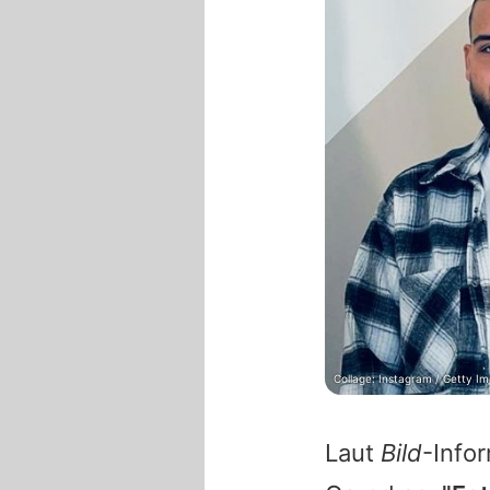
Collage: Instagram / Getty I
Laut
Bild
-Info