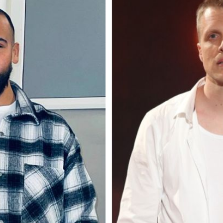
Filme & Serien
Lifestyle
Familie & Liebe
Promiflash Exklusiv
Alle Themen auf Promiflash
Jobs
App runterladen
Team
Redaktionelle Richtlinien
Impressum