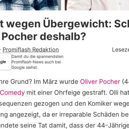
Datenschutzerklärung
 wegen Übergewicht: Sch
Nutzungsbedingungen
Pocher deshalb?
Utiq verwalten
-
Promiflash Redaktion
Leseze
Damit du die spannendsten
Promiflash-News auch bei
Google siehst.
ahre Grund? Im März wurde
Oliver Pocher
(4
 Comedy
mit einer Ohrfeige gestraft. Olli ha
nsequenzen gezogen und den Komiker weg
ng angezeigt, da er irreparable Schäden be
dete seine Tat damit, dass der 44-Jährige