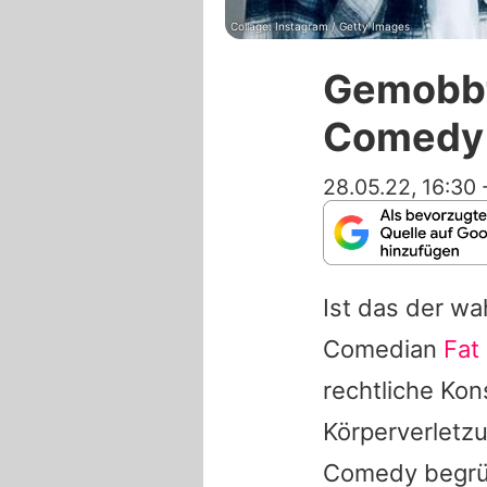
Collage: Instagram / Getty Images
Gemobbt
Comedy 
28.05.22, 16:30
Ist das der w
Comedian
Fat
rechtliche Ko
Körperverletzu
Comedy begrün