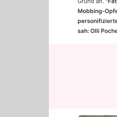
Grund an.
"Fa
Mobbing-Opfer
personifizier
sah: Olli Poch