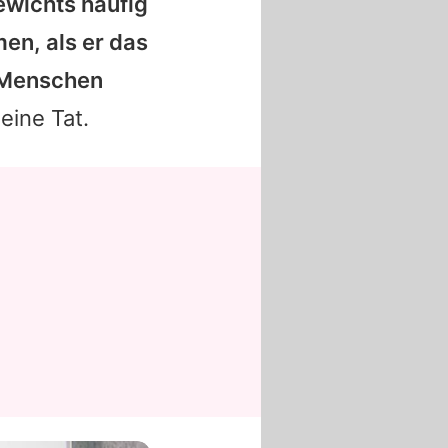
ewichts häufig
en, als er das
r Menschen
eine Tat.