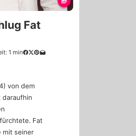
lug Fat
it:
1
min
4) von dem
t daraufhin
en
fürchtete. Fat
 mit seiner