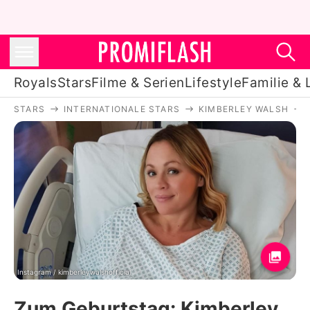
Royals
Stars
Filme & Serien
Lifestyle
Familie & 
STARS
INTERNATIONALE STARS
KIMBERLEY WALSH
Royals
Stars
Filme & Serien
Lifestyle
Familie & Liebe
Promiflash Exklusiv
Instagram / kimberleywalshofficial
Zum Geburtstag: Kimberley