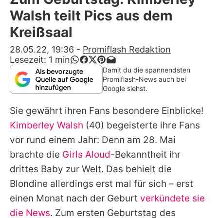
Alle Themen auf Promiflash
Walsh teilt Pics aus dem
Jobs
Kreißsaal
App runterladen
28.05.22, 19:36
-
Promiflash Redaktion
Lesezeit:
1
min
Team
Damit du die spannendsten
Promiflash-News auch bei
Redaktionelle Richtlinien
Google siehst.
Sie gewährt ihren Fans besondere Einblicke!
Impressum
Kimberley Walsh
(40) begeisterte ihre Fans
Datenschutzerklärung
vor rund einem Jahr: Denn am 28. Mai
Nutzungsbedingungen
brachte die
Girls Aloud
-Bekanntheit ihr
drittes Baby zur Welt. Das behielt die
Utiq verwalten
Blondine allerdings erst mal für sich – erst
einen Monat nach der Geburt
verkündete sie
die News
. Zum ersten Geburtstag des