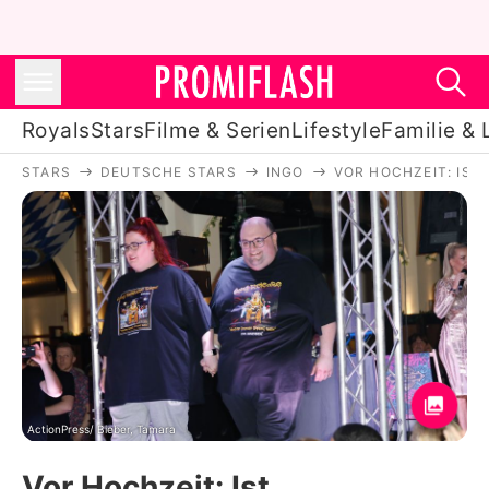
Royals
Stars
Filme & Serien
Lifestyle
Familie & 
STARS
DEUTSCHE STARS
INGO
VOR HOCHZEIT: IS
Royals
Stars
Filme & Serien
Lifestyle
Familie & Liebe
Promiflash Exklusiv
ActionPress/ Bieber, Tamara
Vor Hochzeit: Ist