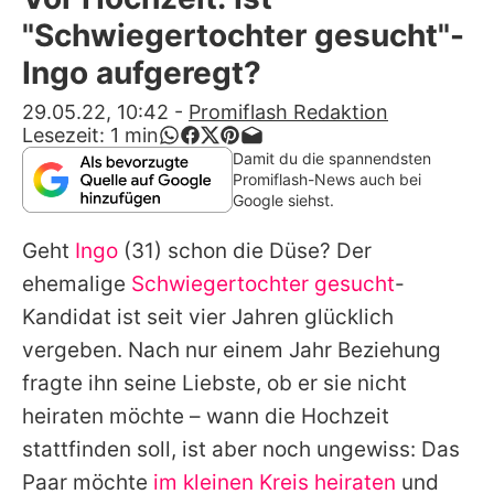
Alle Themen auf Promiflash
"Schwiegertochter gesucht"-
Jobs
Ingo aufgeregt?
App runterladen
29.05.22, 10:42
-
Promiflash Redaktion
Lesezeit:
1
min
Team
Damit du die spannendsten
Promiflash-News auch bei
Redaktionelle Richtlinien
Google siehst.
Geht
Ingo
(31) schon die Düse? Der
Impressum
ehemalige
Schwiegertochter gesucht
-
Datenschutzerklärung
Kandidat ist seit vier Jahren glücklich
Nutzungsbedingungen
vergeben. Nach nur einem Jahr Beziehung
fragte ihn seine Liebste, ob er sie nicht
Utiq verwalten
heiraten möchte – wann die Hochzeit
stattfinden soll, ist aber noch ungewiss: Das
Paar möchte
im kleinen Kreis heiraten
und