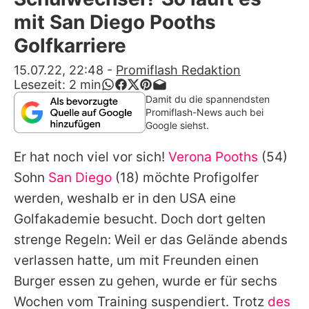
Alle Themen auf Promiflash
mit San Diego Pooths
Jobs
Golfkarriere
App runterladen
15.07.22, 22:48
-
Promiflash Redaktion
Lesezeit:
2
min
Team
Damit du die spannendsten
Promiflash-News auch bei
Redaktionelle Richtlinien
Google siehst.
Er hat noch viel vor sich!
Verona Pooths
(54)
Impressum
Sohn
San Diego
(18) möchte Profigolfer
Datenschutzerklärung
werden, weshalb er in den USA eine
Nutzungsbedingungen
Golfakademie besucht. Doch dort gelten
strenge Regeln: Weil er das Gelände abends
Utiq verwalten
verlassen hatte, um mit Freunden einen
Burger essen zu gehen, wurde er für sechs
Wochen vom Training suspendiert. Trotz
des